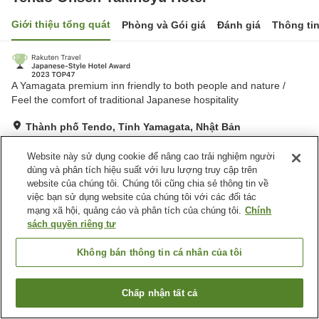
Giới thiệu tổng quát
Phòng và Gói giá
Đánh giá
Thông ti
A Yamagata premium inn friendly to both people and nature /
Feel the comfort of traditional Japanese hospitality
Thành phố Tendo, Tỉnh Yamagata, Nhật Bản
Hiển thị trên bản đồ
Website này sử dụng cookie để nâng cao trải nghiệm người
Tuyệt vời
Đánh giá:
107
lượt
4.5
dùng và phân tích hiệu suất với lưu lượng truy cập trên
website của chúng tôi. Chúng tôi cũng chia sẻ thông tin về
việc bạn sử dụng website của chúng tôi với các đối tác
Tiện nghi chỗ nghỉ
mạng xã hội, quảng cáo và phân tích của chúng tôi.
Chính
sách quyền riêng tư
Bãi đỗ xe
Spa / Salon
Nhà hàng
Phòng ăn riêng
Không bán thông tin cá nhân của tôi
Trang chủ
Nhật Bản
Tỉnh Yamagata
Thành phố Tendo
Tendo Onsen Takinoyu Hotel
Chấp nhận tất cả
Tìm phòng trống