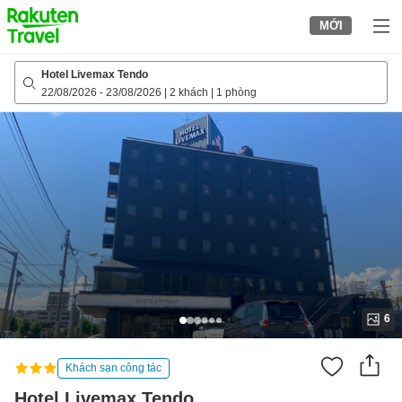
to
MỚI
top
page
Hotel Livemax Tendo
22/08/2026
-
23/08/2026
|
2 khách
|
1 phòng
6
Khách sạn công tác
Hotel Livemax Tendo