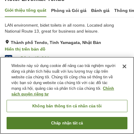
Giới thiệu tổng quát
Phòng và Gói giá
Đánh giá
Thông ti
LAN environment, bidet toilets in all rooms. Located along
National Route 13, great for business and leisure.
Thành phố Tendo, Tỉnh Yamagata, Nhật Bản
Hiển thị trên bản đồ
Đánh giá:
94
lượt
3.2
Website này sử dụng cookie để nâng cao trải nghiệm người
dùng và phân tích hiệu suất với lưu lượng truy cập trên
Tiện nghi chỗ nghỉ
website của chúng tôi. Chúng tôi cũng chia sẻ thông tin về
việc bạn sử dụng website của chúng tôi với các đối tác
Bãi đỗ xe
Máy bán hàng tự động
mạng xã hội, quảng cáo và phân tích của chúng tôi.
Chính
Quầy Lễ Tân 24h
Giao Hàng Tận Nhà
sách quyền riêng tư
Trang chủ
Nhật Bản
Tỉnh Yamagata
Thành phố Tendo
Không bán thông tin cá nhân của tôi
Hotel Livemax Tendo
Chấp nhận tất cả
Tìm phòng trống