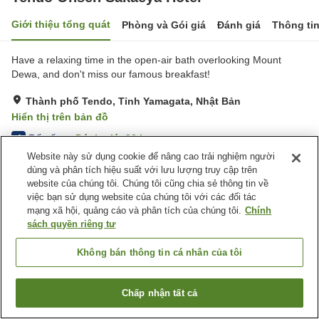
Giới thiệu tổng quát
Phòng và Gói giá
Đánh giá
Thông ti
Have a relaxing time in the open-air bath overlooking Mount
Dewa, and don't miss our famous breakfast!
Thành phố Tendo, Tỉnh Yamagata, Nhật Bản
Hiển thị trên bản đồ
Rất tốt
Đánh giá:
96
lượt
4
Website này sử dụng cookie để nâng cao trải nghiệm người
dùng và phân tích hiệu suất với lưu lượng truy cập trên
Tiện nghi chỗ nghỉ
website của chúng tôi. Chúng tôi cũng chia sẻ thông tin về
việc bạn sử dụng website của chúng tôi với các đối tác
Bãi đỗ xe
Spa / Salon
mạng xã hội, quảng cáo và phân tích của chúng tôi.
Chính
Nhà hàng
Cafe
sách quyền riêng tư
Trang chủ
Nhật Bản
Tỉnh Yamagata
Thành phố Tendo
Không bán thông tin cá nhân của tôi
Tendo Onsen Sakaeya Hotel
Chấp nhận tất cả
Tìm phòng trống