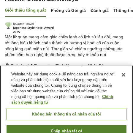
Giới thiệu tổng quát
Phòng và Gói giá
Đánh giá
Thông ti
Một lữ quán mang cảm giác chữa lành có lịch sử lâu đời, mang
tới lòng hiếu khách chân thành và hương vị hoài cổ của cuộc
sống làng quê miền núi. Thư giãn và chiêm ngưỡng những tác
phẩm cắm hoa nghệ thuật được trưng bày ở khắp nơi.
Thành phố Tsuruoka, Tỉnh Yamagata, Nhật Bản
Hiển thị trên bản đồ
Website này sử dụng cookie để nâng cao trải nghiệm người
dùng và phân tích hiệu suất với lưu lượng truy cập trên
Tuyệt vời
Đánh giá:
1,156
lượt
4.6
website của chúng tôi. Chúng tôi cũng chia sẻ thông tin về
việc bạn sử dụng website của chúng tôi với các đối tác
mạng xã hội, quảng cáo và phân tích của chúng tôi.
Chính
Tiện nghi chỗ nghỉ
sách quyền riêng tư
Bãi đỗ xe
Xông hơi
Nhà hàng
Phòng ăn riêng
Không bán thông tin cá nhân của tôi
Trang chủ
Nhật Bản
Tỉnh Yamagata
Thành phố Tsuruoka
Chấp nhận tất cả
Tìm phòng trống