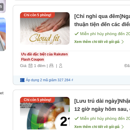
5
Chỉ còn
5
phòng!
[Chỉ nghỉ qua đêm]Ng
thuận tiện đến các điể
phim và anime không 
Miễn phí hủy phòng đến
2
Xem thêm chi tiết về gói giá
Ưu đãi đặc biệt của Rakuten
Flash Coupon
Giá:
1
đêm
|
|
Đã
Áp dụng 2 mã
giảm
327.284 ₫
et
Chỉ còn
5
phòng!
[Lưu trú dài ngày]Nhậ
12 giờ ngày hôm sau, c
bao gồm bữa ăn]
Miễn phí hủy phòng đến
2
Xem thêm chi tiết về gói giá