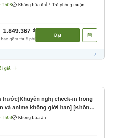
0 Th08
Không bữa ăn
Trả phòng muộn
1.849.367 ₫
Đặt
 bao gồm thuế phí
i giá
án trước]Khuyến nghị check-in trong
m và anime không giới hạn] [Không
0 Th08
Không bữa ăn