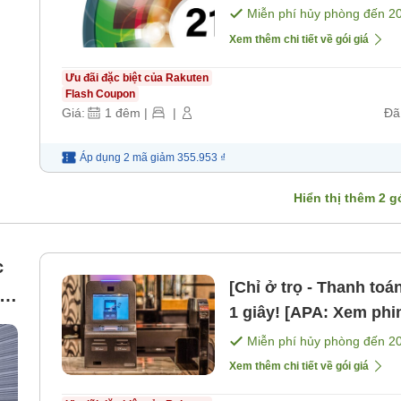
bao gồm bữa ăn]
Miễn phí hủy phòng đến
2
Xem thêm chi tiết về gói giá
Ưu đãi đặc biệt của Rakuten
Flash Coupon
Giá:
1
đêm
|
|
Đã
Áp dụng 2 mã
giảm
355.953 ₫
Hiển thị thêm
2
gó
c
[Chỉ ở trọ - Thanh to
út
1 giây! [APA: Xem phi
bao gồm bữa ăn]
Miễn phí hủy phòng đến
2
Xem thêm chi tiết về gói giá