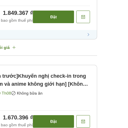
1.849.367 ₫
Đặt
 bao gồm thuế phí
i giá
án trước]Khuyến nghị check-in trong
m và anime không giới hạn] [Không
0 Th08
Không bữa ăn
1.670.396 ₫
Đặt
 bao gồm thuế phí