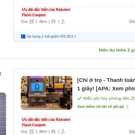
Ưu đãi đặc biệt của Rakuten
Flash Coupon
Giá:
1
đêm
|
|
Đã
Áp dụng 2 mã
giảm
355.953 ₫
Hiển thị thêm
2
gó
c
[Chỉ ở trọ - Thanh to
1 giây! [APA: Xem phi
bao gồm bữa ăn]
Miễn phí hủy phòng đến
2
Xem thêm chi tiết về gói giá
Ưu đãi đặc biệt của Rakuten
Flash Coupon
Giá:
1
đêm
|
|
Đã