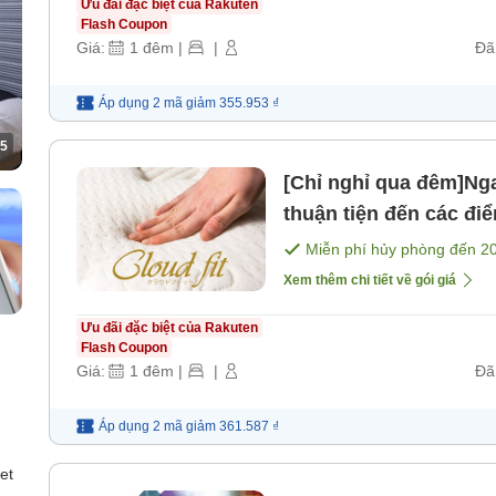
Ưu đãi đặc biệt của Rakuten
Flash Coupon
Giá:
1
đêm
|
|
Đã
Áp dụng 2 mã
giảm
355.953 ₫
5
[Chỉ nghỉ qua đêm]Ng
thuận tiện đến các điể
phim và anime không 
Miễn phí hủy phòng đến
2
Xem thêm chi tiết về gói giá
Ưu đãi đặc biệt của Rakuten
Flash Coupon
Giá:
1
đêm
|
|
Đã
Áp dụng 2 mã
giảm
361.587 ₫
et