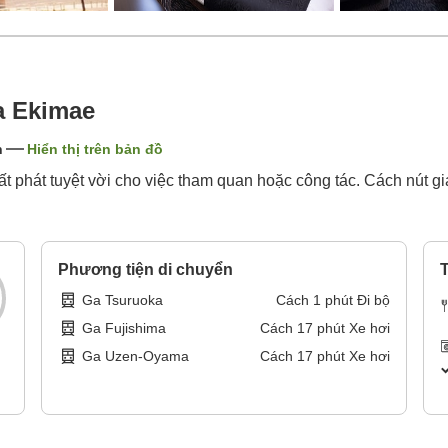
a Ekimae
n
Hiển thị trên bản đồ
ất phát tuyệt vời cho việc tham quan hoặc công tác. Cách nút g
Phương tiện di chuyển
T
Ga Tsuruoka
Cách
1
phút
Đi bộ
Ga Fujishima
Cách
17
phút
Xe hơi
Ga Uzen-Oyama
Cách
17
phút
Xe hơi