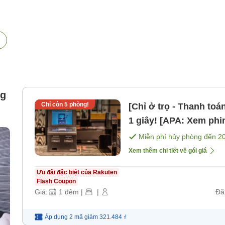
ng
Chỉ còn
5
phòng!
[Chỉ ở trọ - Thanh to
1 giây! [APA: Xem phi
bao gồm bữa ăn]
Miễn phí hủy phòng đến
2
Xem thêm chi tiết về gói giá
Ưu đãi đặc biệt của Rakuten
Flash Coupon
Giá:
1
đêm
|
|
Đã
Áp dụng 2 mã
giảm
321.484 ₫