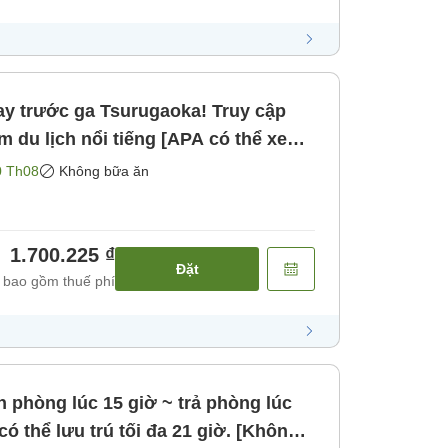
ay trước ga Tsurugaoka! Truy cập
m du lịch nổi tiếng [APA có thể xem
giới hạn] [Không bao gồm bữa ăn]
0 Th08
Không bữa ăn
1.700.225 ₫
Đặt
 bao gồm thuế phí
n phòng lúc 15 giờ ~ trả phòng lúc
ó thể lưu trú tối đa 21 giờ. [Không