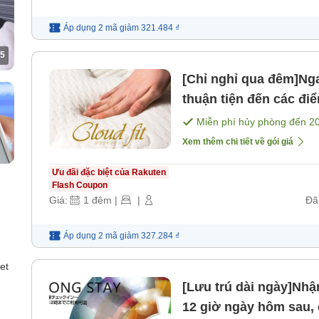
Áp dụng 2 mã
giảm
321.484 ₫
5
[Chỉ nghỉ qua đêm]Ng
thuận tiện đến các điể
phim và anime không 
Miễn phí hủy phòng đến
2
Xem thêm chi tiết về gói giá
Ưu đãi đặc biệt của Rakuten
Flash Coupon
Giá:
1
đêm
|
|
Đã
Áp dụng 2 mã
giảm
327.284 ₫
et
[Lưu trú dài ngày]Nhậ
12 giờ ngày hôm sau, c