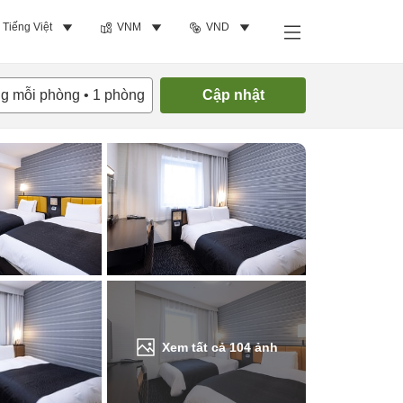
Tiếng Việt
VNM
VND
Tìm phòng trống
ng mỗi phòng
•
1
phòng
Cập nhật
Xem tất cả
104
ảnh