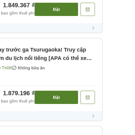
1.849.367 ₫
Đặt
 bao gồm thuế phí
ay trước ga Tsurugaoka! Truy cập
m du lịch nổi tiếng [APA có thể xem
giới hạn] [Không bao gồm bữa ăn]
0 Th08
Không bữa ăn
1.879.196 ₫
Đặt
 bao gồm thuế phí