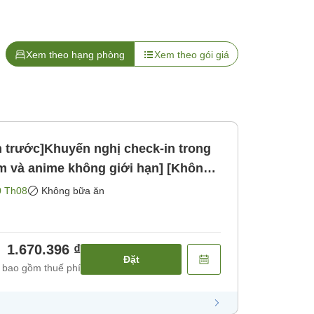
Xem theo hạng phòng
Xem theo gói giá
án trước]Khuyến nghị check-in trong
m và anime không giới hạn] [Không
0 Th08
Không bữa ăn
1.670.396 ₫
Đặt
 bao gồm thuế phí