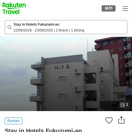
to
MỚI
top
page
Stay in Hotels Fukuzumi-an
22/08/2026
-
23/08/2026
|
2 khách
|
1 phòng
1
Ryokan
Stay in Hotels Fukuzumi-an