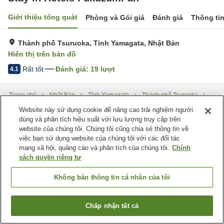
Giới thiệu tổng quát
Phòng và Gói giá
Đánh giá
Thông ti
Thành phố Tsuruoka, Tỉnh Yamagata, Nhật Bản
Hiển thị trên bản đồ
Rất tốt
Đánh giá:
19
lượt
4.1
Trang chủ
Nhật Bản
Tỉnh Yamagata
Thành phố Tsuruoka
Stay in Hotels Fukuzumi-an
Website này sử dụng cookie để nâng cao trải nghiệm người
dùng và phân tích hiệu suất với lưu lượng truy cập trên
website của chúng tôi. Chúng tôi cũng chia sẻ thông tin về
việc bạn sử dụng website của chúng tôi với các đối tác
mạng xã hội, quảng cáo và phân tích của chúng tôi.
Chính
sách quyền riêng tư
Không bán thông tin cá nhân của tôi
Chấp nhận tất cả
Tìm phòng trống