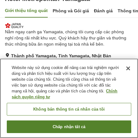
Giới thiệu tổng quát
Phòng và Gói giá
Đánh giá
Thông ti
Nằm ngay cạnh ga Yamagata, chúng tôi cung cấp các phòng
nghỉ rộng rãi nhất khu vực. Quý khách hãy thư giãn và thưởng
thức những bữa ăn ngon miệng tại toà nhà kế bên.
Thành phố Yamagata, Tỉnh Yamagata, Nhật Bản
Hiển thị trên bản đồ
Website này sử dụng cookie để nâng cao trải nghiệm người
Tuyệt vời
Đánh giá:
738
lượt
4.5
dùng và phân tích hiệu suất với lưu lượng truy cập trên
website của chúng tôi. Chúng tôi cũng chia sẻ thông tin về
việc bạn sử dụng website của chúng tôi với các đối tác
Tiện nghi chỗ nghỉ
mạng xã hội, quảng cáo và phân tích của chúng tôi.
Chính
sách quyền riêng tư
Bãi đỗ xe
Spa / Salon
Nhà hàng
Lounge
Không bán thông tin cá nhân của tôi
Trang chủ
Nhật Bản
Tỉnh Yamagata
Thành phố Yamagata
Hotel Metropolitan Yamagata
Chấp nhận tất cả
Tìm phòng trống