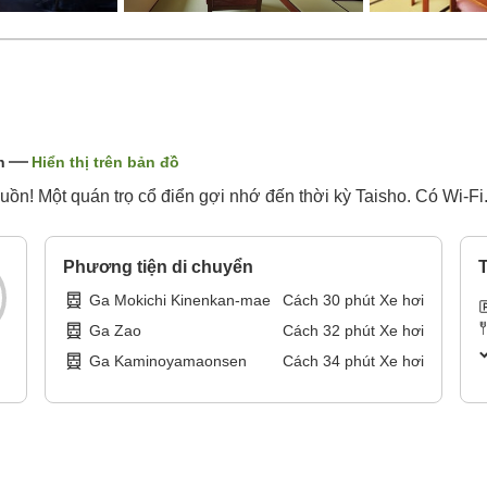
n
Hiển thị trên bản đồ
uồn! Một quán trọ cổ điển gợi nhớ đến thời kỳ Taisho. Có Wi-Fi
Phương tiện di chuyển
T
Ga Mokichi Kinenkan-mae
Cách
30
phút
Xe hơi
Ga Zao
Cách
32
phút
Xe hơi
Ga Kaminoyamaonsen
Cách
34
phút
Xe hơi