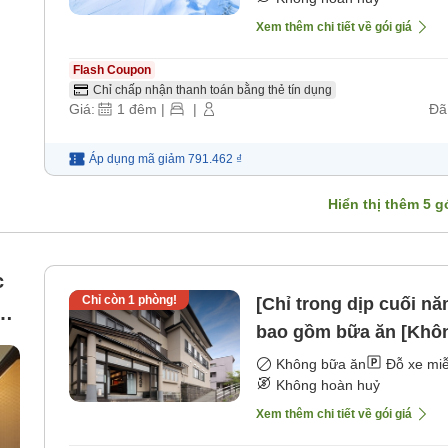
Xem thêm chi tiết về gói giá
Flash Coupon
Chỉ chấp nhận thanh toán bằng thẻ tín dụng
Giá:
1
đêm
|
|
Đã
Áp dụng mã
giảm
791.462 ₫
Hiển thị thêm
5
gó
c
Chỉ còn
1
phòng!
[Chỉ trong dịp cuối n
bao gồm bữa ăn [Khô
Không bữa ăn
Đỗ xe miễ
Không hoàn huỷ
Xem thêm chi tiết về gói giá