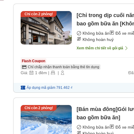
Chỉ còn
2
phòng!
[Chỉ trong dịp cuối n
bao gồm bữa ăn [Khô
Không bữa ăn
Đỗ xe miễ
Không hoàn huỷ
Xem thêm chi tiết về gói giá
Flash Coupon
Chỉ chấp nhận thanh toán bằng thẻ tín dụng
Giá:
1
đêm
|
|
Đã
Áp dụng mã
giảm
791.462 ₫
Chỉ còn
2
phòng!
[Bán mùa đông]Gói lư
bao gồm bữa ăn]
Không bữa ăn
Đỗ xe miễ
Không hoàn huỷ