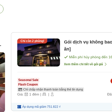
Chỉ còn
2
phòng!
Gói dịch vụ không ba
ăn]
Miễn phí hủy phòng đến
1
Xem thêm chi tiết về gói giá
Seasonal Sale
Flash Coupon
Chỉ chấp nhận thanh toán bằng thẻ tín dụng
Giá:
1
đêm
|
|
Đã
Áp dụng mã
giảm
751.822 ₫