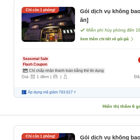
Chỉ còn
1
phòng!
Gói dịch vụ không ba
ăn]
Miễn phí hủy phòng đến
1
Xem thêm chi tiết về gói giá
Seasonal Sale
Flash Coupon
Chỉ chấp nhận thanh toán bằng thẻ tín dụng
Giá:
1
đêm
|
|
Đã
Áp dụng mã
giảm
793.627 ₫
Hiển thị thêm
6
gó
g
Chỉ còn
1
phòng!
Gói dịch vụ không ba