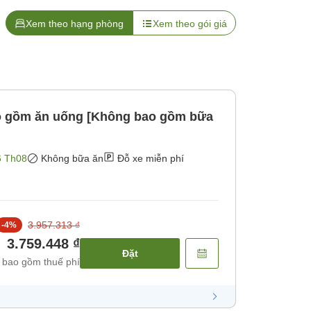
Xem theo hạng phòng
Xem theo gói giá
o gồm ăn uống [Không bao gồm bữa
6 Th08
Không bữa ăn
Đỗ xe miễn phí
3.957.313 ₫
-
4
%
3.759.448 ₫
Đặt
 bao gồm thuế phí