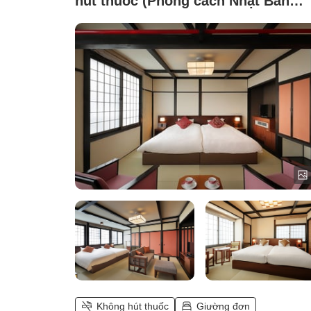
hút thuốc (Phong cách Nhật Bản
(toàn bộ tòa nhà))
Không hút thuốc
Giường đơn