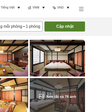
Tiếng Việt
VNM
VND
Tìm phòng trống
ng mỗi phòng
•
1
phòng
Cập nhật
Xem tất cả
76
ảnh