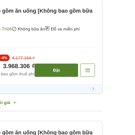
o gồm ăn uống [Không bao gồm bữa
6 Th08
Không bữa ăn
Đỗ xe miễn phí
4.177.164 ₫
-
4
%
3.968.306 ₫
Đặt
 bao gồm thuế phí
i giá
o gồm ăn uống [Không bao gồm bữa