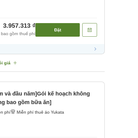
3.957.313 ₫
Đặt
 bao gồm thuế phí
i giá
ăm và đầu năm]Gói kế hoạch không
ng bao gồm bữa ăn]
n phí
Miễn phí thuê áo Yukata