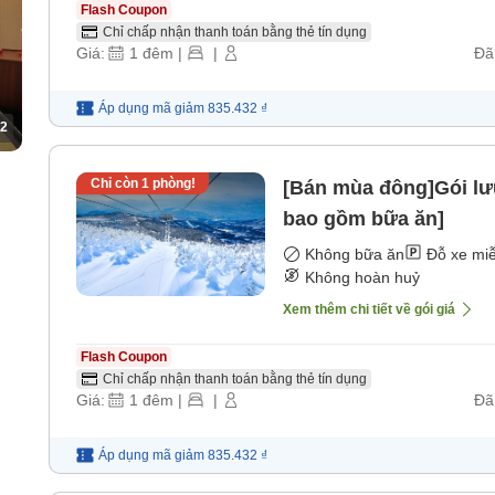
Flash Coupon
Chỉ chấp nhận thanh toán bằng thẻ tín dụng
Giá:
1
đêm
|
|
Đã
Áp dụng mã
giảm
835.432 ₫
2
Chỉ còn
1
phòng!
[Bán mùa đông]Gói lư
bao gồm bữa ăn]
Không bữa ăn
Đỗ xe miễ
Không hoàn huỷ
Xem thêm chi tiết về gói giá
Flash Coupon
Chỉ chấp nhận thanh toán bằng thẻ tín dụng
Giá:
1
đêm
|
|
Đã
Áp dụng mã
giảm
835.432 ₫