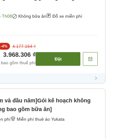
6 Th08
Không bữa ăn
Đỗ xe miễn phí
4.177.164 ₫
-
4
%
3.968.306 ₫
Đặt
 bao gồm thuế phí
ăm và đầu năm]Gói kế hoạch không
ng bao gồm bữa ăn]
n phí
Miễn phí thuê áo Yukata