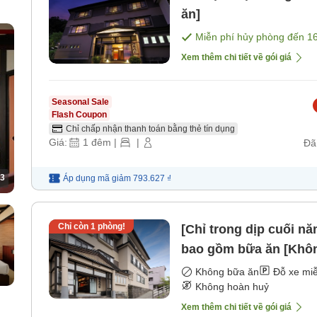
ăn]
Miễn phí hủy phòng đến
1
Xem thêm chi tiết về gói giá
Seasonal Sale
Flash Coupon
Chỉ chấp nhận thanh toán bằng thẻ tín dụng
Giá:
1
đêm
|
|
Đã
3
Áp dụng mã
giảm
793.627 ₫
Chỉ còn
1
phòng!
[Chỉ trong dịp cuối n
bao gồm bữa ăn [Khô
Không bữa ăn
Đỗ xe miễ
Không hoàn huỷ
Xem thêm chi tiết về gói giá