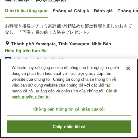
Giới thiệu tổng quát
Phòng và Gói giá
Đánh giá
Thông ti
お料理＆接客クチコミ高評価♪丹精込めた郷土料理と癒しのおもて
なし。「下湯」目の前！入浴券プレゼント♪
Thành phố Yamagata, Tỉnh Yamagata, Nhật Bản
Hiển thị trên bản đồ
Xuất sắc
Đánh giá:
6
lượt
5
Website này sử dụng cookie để nâng cao trải nghiệm người
dùng và phân tích hiệu suất với lưu lượng truy cập trên
Tiện nghi chỗ nghỉ
website của chúng tôi. Chúng tôi cũng chia sẻ thông tin về
việc bạn sử dụng website của chúng tôi với các đối tác
Bãi đỗ xe
Phòng Phơi Thiết Bị Trượt
mạng xã hội, quảng cáo và phân tích của chúng tôi.
Chính
Tuyết
sách quyền riêng tư
Giao Hàng Tận Nhà
Yêu Cầu Bữa Ăn Riêng
(Dành Cho Người Dị Ứng)
Không bán thông tin cá nhân của tôi
Trang chủ
Nhật Bản
Tỉnh Yamagata
Thành phố Yamagata
蔵王温泉 高砂屋旅館
Chấp nhận tất cả
Tìm phòng trống