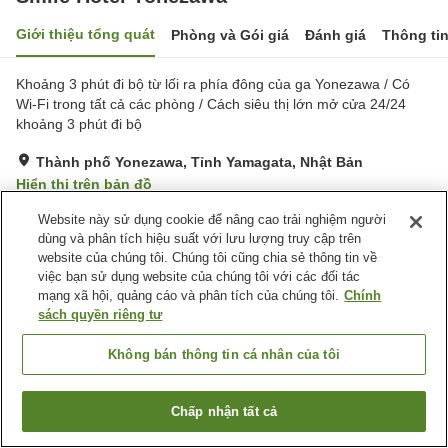
Giới thiệu tổng quát
Phòng và Gói giá
Đánh giá
Thông ti
Khoảng 3 phút đi bộ từ lối ra phía đông của ga Yonezawa / Có
Wi-Fi trong tất cả các phòng / Cách siêu thị lớn mở cửa 24/24
khoảng 3 phút đi bộ
Thành phố Yonezawa, Tỉnh Yamagata, Nhật Bản
Hiển thị trên bản đồ
Rất tốt
Đánh giá:
205
lượt
3.9
Website này sử dụng cookie để nâng cao trải nghiệm người
dùng và phân tích hiệu suất với lưu lượng truy cập trên
website của chúng tôi. Chúng tôi cũng chia sẻ thông tin về
Tiện nghi chỗ nghỉ
việc bạn sử dụng website của chúng tôi với các đối tác
mạng xã hội, quảng cáo và phân tích của chúng tôi.
Chính
Bãi đỗ xe
Nhà hàng
sách quyền riêng tư
Máy bán hàng tự động
Giặt ủi có phí
Không bán thông tin cá nhân của tôi
Trang chủ
Nhật Bản
Tỉnh Yamagata
Thành phố Yonezawa
Smile Hotel Yonezawa
Chấp nhận tất cả
Tìm phòng trống