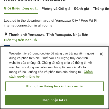
Giới thiệu tổng quát
Phòng và Gói giá
Đánh giá
Thông ti
Located in the downtown area of Yonezawa City / Free Wi-Fi
internet connection in all rooms
Thành phố Yonezawa, Tỉnh Yamagata, Nhật Bản
Hiển thị trên bản đồ
Tốt
Đánh giá:
113
lượt
3.5
Website này sử dụng cookie để nâng cao trải nghiệm người
dùng và phân tích hiệu suất với lưu lượng truy cập trên
Tiện nghi chỗ nghỉ
website của chúng tôi. Chúng tôi cũng chia sẻ thông tin về
việc bạn sử dụng website của chúng tôi với các đối tác
Bãi đỗ xe
Máy bán hàng tự động
mạng xã hội, quảng cáo và phân tích của chúng tôi.
Chính
Giặt ủi có phí
Giao Hàng Tận Nhà
sách quyền riêng tư
Trang chủ
Nhật Bản
Tỉnh Yamagata
Thành phố Yonezawa
Không bán thông tin cá nhân của tôi
Hotel Select Inn Yonezawa
Chấp nhận tất cả
Tìm phòng trống