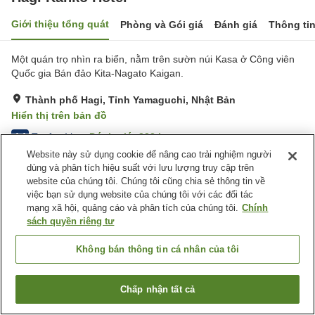
Giới thiệu tổng quát
Phòng và Gói giá
Đánh giá
Thông ti
Một quán trọ nhìn ra biển, nằm trên sườn núi Kasa ở Công viên
Quốc gia Bán đảo Kita-Nagato Kaigan.
Thành phố Hagi, Tỉnh Yamaguchi, Nhật Bản
Hiển thị trên bản đồ
Tuyệt vời
Đánh giá:
323
lượt
4.4
Website này sử dụng cookie để nâng cao trải nghiệm người
dùng và phân tích hiệu suất với lưu lượng truy cập trên
Tiện nghi chỗ nghỉ
website của chúng tôi. Chúng tôi cũng chia sẻ thông tin về
việc bạn sử dụng website của chúng tôi với các đối tác
Bãi đỗ xe
Cafe
mạng xã hội, quảng cáo và phân tích của chúng tôi.
Chính
Máy bán hàng tự động
Cửa hàng
sách quyền riêng tư
Trang chủ
Nhật Bản
Tỉnh Yamaguchi
Thành phố Hagi
Không bán thông tin cá nhân của tôi
Hagi Kanko Hotel
Chấp nhận tất cả
Tìm phòng trống