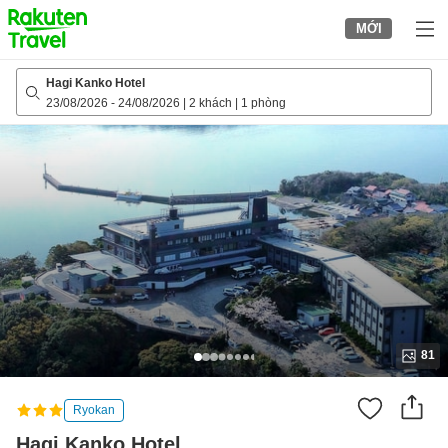
to
MỚI
top
page
Hagi Kanko Hotel
23/08/2026
-
24/08/2026
|
2 khách
|
1 phòng
81
Ryokan
Hagi Kanko Hotel