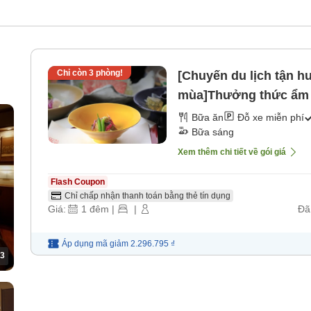
Chỉ còn
3
phòng!
[Chuyến du lịch tận 
mùa]Thưởng thức ẩm 
[Bữa sáng] [Bữa tối]
Bữa ăn
Đỗ xe miễn phí
Bữa sáng
Xem thêm chi tiết về gói giá
Flash Coupon
Chỉ chấp nhận thanh toán bằng thẻ tín dụng
Giá:
1
đêm
|
|
Đã
Áp dụng mã
giảm
2.296.795 ₫
3