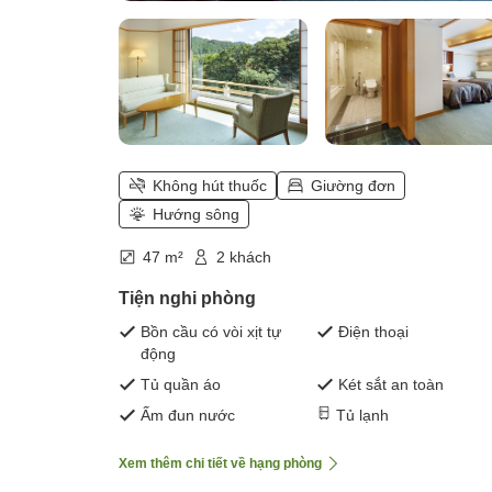
Không hút thuốc
Giường đơn
Hướng sông
47 m²
2 khách
Tiện nghi phòng
Bồn cầu có vòi xịt tự
Điện thoại
động
Tủ quần áo
Két sắt an toàn
Ấm đun nước
Tủ lạnh
Xem thêm chi tiết về hạng phòng