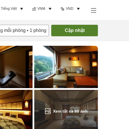
Tiếng Việt
VNM
VND
Tìm phòng trống
ng mỗi phòng
•
1
phòng
Cập nhật
Xem tất cả
80
ảnh