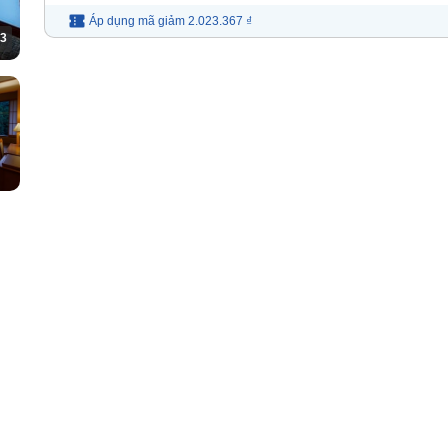
Áp dụng mã
giảm
2.023.367 ₫
3