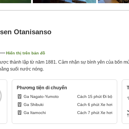
sen Otanisanso
Hiển thị trên bản đồ
được thành lập từ năm 1881. Cảm nhận sự bình yên của bốn mùa
 bằng suối nước nóng.
Phương tiện di chuyển
T
Ga Nagato-Yumoto
Cách
15
phút
Đi bộ
Ga Shibuki
Cách
6
phút
Xe hơi
Ga Itamochi
Cách
7
phút
Xe hơi