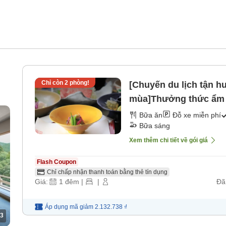
Chỉ còn
2
phòng!
[Chuyến du lịch tận 
mùa]Thưởng thức ẩm 
[Bữa sáng] [Bữa tối]
Bữa ăn
Đỗ xe miễn phí
Bữa sáng
Xem thêm chi tiết về gói giá
Flash Coupon
Chỉ chấp nhận thanh toán bằng thẻ tín dụng
Giá:
1
đêm
|
|
Đã
Áp dụng mã
giảm
2.132.738 ₫
3