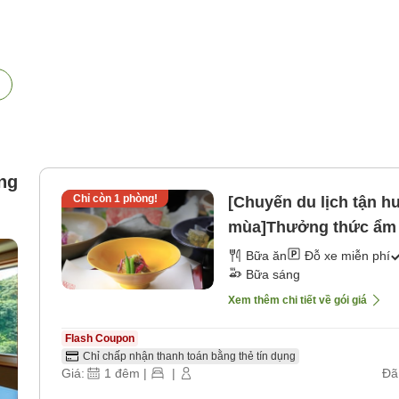
ng
Chỉ còn
1
phòng!
[Chuyến du lịch tận 
mùa]Thưởng thức ẩm 
[Bữa sáng] [Bữa tối]
Bữa ăn
Đỗ xe miễn phí
Bữa sáng
Xem thêm chi tiết về gói giá
Flash Coupon
Chỉ chấp nhận thanh toán bằng thẻ tín dụng
Giá:
1
đêm
|
|
Đã