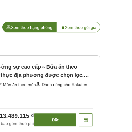
Xem theo hạng phòng
Xem theo gói giá
hưởng sự cao cấp～Bữa ăn theo
thực địa phương được chọn lọc.
Món ăn theo mùa
Dành riêng cho Rakuten
13.489.115 ₫
Đặt
 bao gồm thuế phí