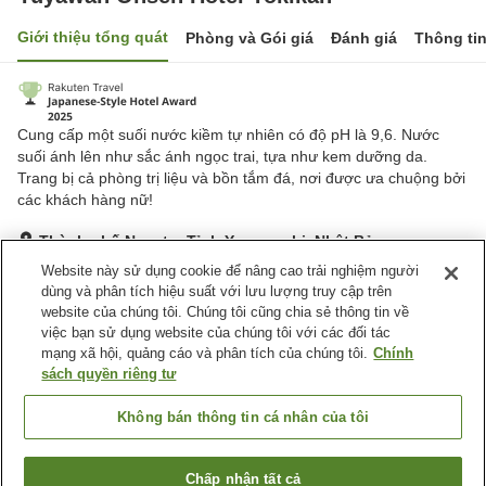
Giới thiệu tổng quát
Phòng và Gói giá
Đánh giá
Thông ti
Cung cấp một suối nước kiềm tự nhiên có độ pH là 9,6. Nước
suối ánh lên như sắc ánh ngọc trai, tựa như kem dưỡng da.
Trang bị cả phòng trị liệu và bồn tắm đá, nơi được ưa chuộng bởi
các khách hàng nữ!
Thành phố Nagato, Tỉnh Yamaguchi, Nhật Bản
Hiển thị trên bản đồ
Website này sử dụng cookie để nâng cao trải nghiệm người
dùng và phân tích hiệu suất với lưu lượng truy cập trên
Tuyệt vời
Đánh giá:
192
lượt
4.4
website của chúng tôi. Chúng tôi cũng chia sẻ thông tin về
việc bạn sử dụng website của chúng tôi với các đối tác
mạng xã hội, quảng cáo và phân tích của chúng tôi.
Chính
Tiện nghi chỗ nghỉ
sách quyền riêng tư
Bãi đỗ xe
Bể sục
Phòng xông đá nóng
Xông hơi
Không bán thông tin cá nhân của tôi
Trang chủ
Nhật Bản
Tỉnh Yamaguchi
Thành phố Nagato
Chấp nhận tất cả
Tìm phòng trống