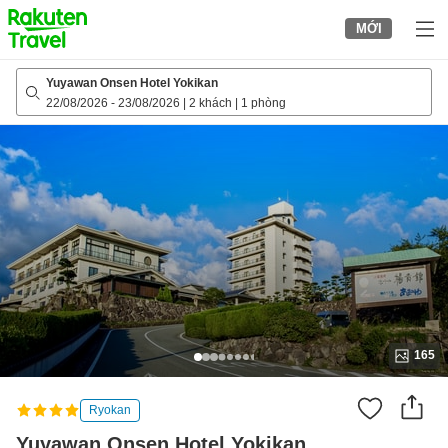
to
MỚI
top
page
Yuyawan Onsen Hotel Yokikan
22/08/2026
-
23/08/2026
|
2 khách
|
1 phòng
165
Ryokan
Yuyawan Onsen Hotel Yokikan