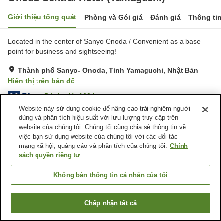
Giới thiệu tổng quát
Phòng và Gói giá
Đánh giá
Thông ti
Located in the center of Sanyo Onoda / Convenient as a base
point for business and sightseeing!
Thành phố Sanyo- Onoda, Tỉnh Yamaguchi, Nhật Bản
Hiển thị trên bản đồ
Tốt
Đánh giá:
160
lượt
3.8
Website này sử dụng cookie để nâng cao trải nghiệm người
dùng và phân tích hiệu suất với lưu lượng truy cập trên
Tiện nghi chỗ nghỉ
website của chúng tôi. Chúng tôi cũng chia sẻ thông tin về
việc bạn sử dụng website của chúng tôi với các đối tác
Bãi đỗ xe
Spa / Salon
mạng xã hội, quảng cáo và phân tích của chúng tôi.
Chính
Nhà hàng
Máy bán hàng tự động
sách quyền riêng tư
Trang chủ
Nhật Bản
Tỉnh Yamaguchi
Không bán thông tin cá nhân của tôi
Thành phố Sanyo- Onoda
Onoda Central Hotel (Yamaguchi)
Chấp nhận tất cả
Tìm phòng trống