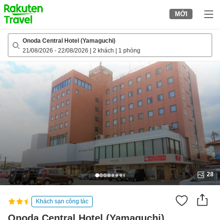
to
MỚI
top
page
Onoda Central Hotel (Yamaguchi)
21/08/2026
-
22/08/2026
|
2 khách
|
1 phòng
28
Khách sạn công tác
Onoda Central Hotel (Yamaguchi)