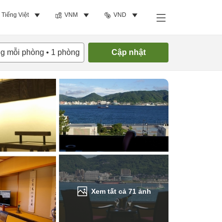
Tiếng Việt
VNM
VND
Tìm phòng trống
ng mỗi phòng
•
1
phòng
Cập nhật
Xem tất cả
71
ảnh