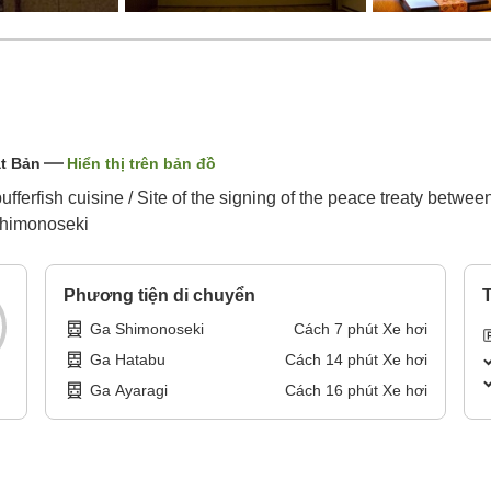
t Bản
Hiển thị trên bản đồ
u pufferfish cuisine / Site of the signing of the peace treaty bet
Shimonoseki
Phương tiện di chuyển
T
Ga Shimonoseki
Cách
7
phút
Xe hơi
Ga Hatabu
Cách
14
phút
Xe hơi
Ga Ayaragi
Cách
16
phút
Xe hơi