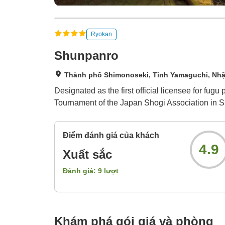
Ryokan
Shunpanro
Thành phố Shimonoseki, Tỉnh Yamaguchi, Nhậ
Designated as the first official licensee for fug
Tournament of the Japan Shogi Association in 
Điểm đánh giá của khách
4.9
Xuất sắc
Đánh giá:
9
lượt
Khám phá gói giá và phòng