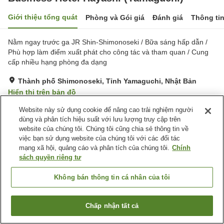
Giới thiệu tổng quát
Phòng và Gói giá
Đánh giá
Thông ti
Nằm ngay trước ga JR Shin-Shimonoseki / Bữa sáng hấp dẫn /
Phù hợp làm điểm xuất phát cho công tác và tham quan / Cung
cấp nhiều hạng phòng đa dạng
Thành phố Shimonoseki, Tỉnh Yamaguchi, Nhật Bản
Hiển thị trên bản đồ
Rất tốt
Đánh giá:
272
lượt
3.9
Website này sử dụng cookie để nâng cao trải nghiệm người
dùng và phân tích hiệu suất với lưu lượng truy cập trên
website của chúng tôi. Chúng tôi cũng chia sẻ thông tin về
Tiện nghi chỗ nghỉ
việc bạn sử dụng website của chúng tôi với các đối tác
mạng xã hội, quảng cáo và phân tích của chúng tôi.
Chính
Wi-Fi
Bãi đỗ xe
sách quyền riêng tư
Quầy izakaya
Máy bán hàng tự động
Không bán thông tin cá nhân của tôi
Trang chủ
Nhật Bản
Tỉnh Yamaguchi
Thành phố Shimonoseki
Business Hotel Hayashi (Yamaguchi)
Chấp nhận tất cả
Tìm phòng trống