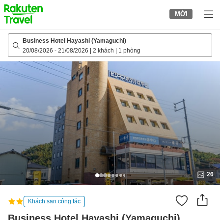
to
MỚI
top
page
Business Hotel Hayashi (Yamaguchi)
20/08/2026
-
21/08/2026
|
2 khách
|
1 phòng
26
Khách sạn công tác
Business Hotel Hayashi (Yamaguchi)