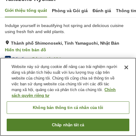
Giới thiệu tổng quát
Phòng và Gói giá
Đánh giá
Thông ti
Indulge yourself in beautifying hot spring and delicious cuisine
using fresh fish and wild plants.
Thành phố Shimonoseki, Tỉnh Yamaguchi, Nhật Bản
Hiển thị trên bản đồ
Rất tốt
Đánh giá:
13
lượt
4
Website này sử dụng cookie để nâng cao trải nghiệm người
dùng và phân tích hiệu suất với lưu lượng truy cập trên
Tiện nghi chỗ nghỉ
website của chúng tôi. Chúng tôi cũng chia sẻ thông tin về
việc bạn sử dụng website của chúng tôi với các đối tác
Bãi đỗ xe
Spa / Salon
mạng xã hội, quảng cáo và phân tích của chúng tôi.
Chính
Máy bán hàng tự động
Sảnh tiệc
sách quyền riêng tư
Trang chủ
Nhật Bản
Tỉnh Yamaguchi
Thành phố Shimonoseki
Không bán thông tin cá nhân của tôi
Takezono Ryokan
Chấp nhận tất cả
Tìm phòng trống