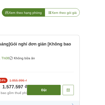
Xem theo hạng phòng
Xem theo gói giá
áng]Gói nghỉ đơn giản [Không bao
1 Th08
Không bữa ăn
1.855.996 ₫
14
%
1.577.597 ₫
Đặt
 bao gồm thuế phí