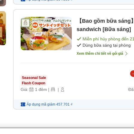
【Bao gồm bữa sáng】K
sandwich [Bữa sáng]
Miễn phí hủy phòng đến
2
Dùng bữa sáng tại phòng
Xem thêm chi tiết về gói giá
-
Seasonal Sale
Flash Coupon
Giá:
1
đêm
|
|
Đã
Áp dụng mã
giảm
457.701 ₫