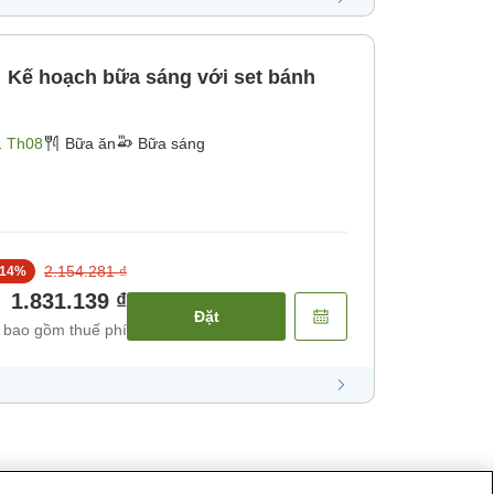
ế hoạch bữa sáng với set bánh
1 Th08
Bữa ăn
Bữa sáng
2.154.281 ₫
14
%
1.831.139 ₫
Đặt
 bao gồm thuế phí