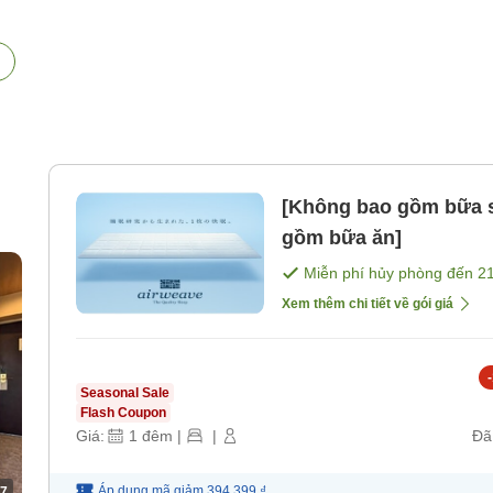
[Không bao gồm bữa s
gồm bữa ăn]
Miễn phí hủy phòng đến
2
Xem thêm chi tiết về gói giá
-
Seasonal Sale
Flash Coupon
Giá:
1
đêm
|
|
Đã
Áp dụng mã
giảm
394.399 ₫
7