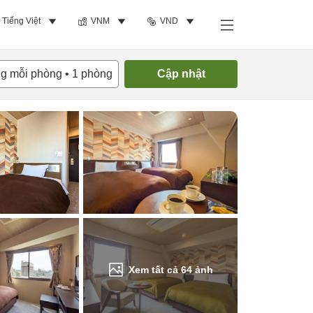
Tiếng Việt
VNM
VND
Tìm phòng trống
ng mỗi phòng
•
1
phòng
Cập nhật
Xem tất cả
64
ảnh