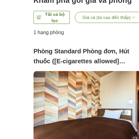
Khám phá gói giá và phòng
Tất cả bộ
Giá cả (từ cao đến thấp)
lọc
1 hạng phòng
Phòng Standard Phòng đơn, Hút
thuốc ([E-cigarettes allowed]
Renewed Single Room )