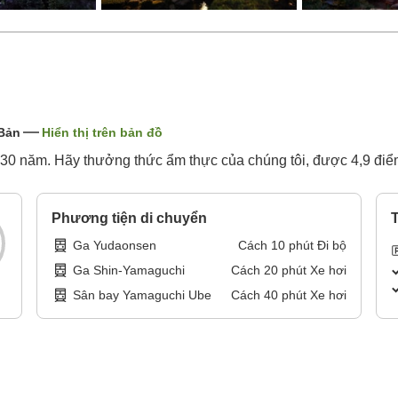
 Bản
Hiển thị trên bản đồ
30 năm. Hãy thưởng thức ẩm thực của chúng tôi, được 4,9 điể
Phương tiện di chuyển
T
Ga Yudaonsen
Cách
10
phút
Đi bộ
Ga Shin-Yamaguchi
Cách
20
phút
Xe hơi
Sân bay Yamaguchi Ube
Cách
40
phút
Xe hơi