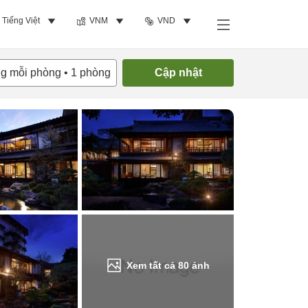
Tiếng Việt
VNM
VND
Tìm phòng trống
ng mỗi phòng
•
1
phòng
Cập nhật
Xem tất cả
80
ảnh