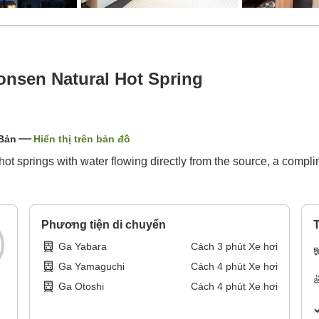
nsen Natural Hot Spring
 Bản
Hiển thị trên bản đồ
ot springs with water flowing directly from the source, a compl
Phương tiện di chuyển
T
Ga Yabara
Cách
3
phút
Xe hơi
Ga Yamaguchi
Cách
4
phút
Xe hơi
Ga Otoshi
Cách
4
phút
Xe hơi