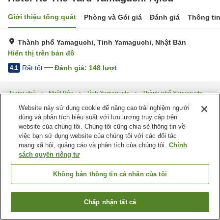
Giới thiệu tổng quát
Phòng và Gói giá
Đánh giá
Thông ti
Thành phố Yamaguchi, Tỉnh Yamaguchi, Nhật Bản
Hiển thị trên bản đồ
Rất tốt
Đánh giá:
148
lượt
4.1
Trang chủ
Nhật Bản
Tỉnh Yamaguchi
Thành phố Yamaguchi
Hotel R9 The Yard Yamaguchi Ajisu
Website này sử dụng cookie để nâng cao trải nghiệm người
dùng và phân tích hiệu suất với lưu lượng truy cập trên
website của chúng tôi. Chúng tôi cũng chia sẻ thông tin về
việc bạn sử dụng website của chúng tôi với các đối tác
mạng xã hội, quảng cáo và phân tích của chúng tôi.
Chính
sách quyền riêng tư
Không bán thông tin cá nhân của tôi
Chấp nhận tất cả
Tìm phòng trống