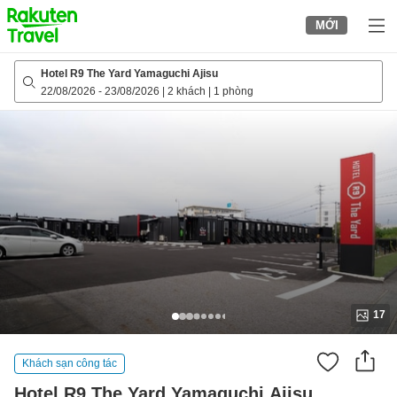
to
MỚI
top
page
Hotel R9 The Yard Yamaguchi Ajisu
22/08/2026
-
23/08/2026
|
2 khách
|
1 phòng
17
Khách sạn công tác
Hotel R9 The Yard Yamaguchi Ajisu