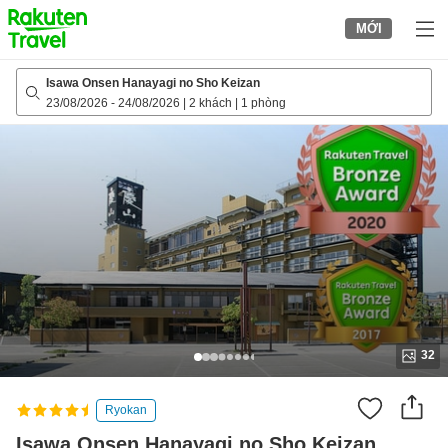
to
MỚI
top
page
Isawa Onsen Hanayagi no Sho Keizan
23/08/2026
-
24/08/2026
|
2 khách
|
1 phòng
32
Ryokan
Isawa Onsen Hanayagi no Sho Keizan