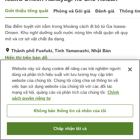
Giới thiệu tổng quát
Phòng và Gói giá
Đánh giá
Thông ti
Địa điểm tuyệt vời nằm trong khoảng cách đi bộ từ Ga Isawa-
Onsen. Khu nghỉ dưỡng suối nước nóng lớn nhất quận về quy
mô và cơ sở vật chất đa dạng.
Thành phố Fuefuki, Tỉnh Yamanashi, Nhật Bản
Hiển thị trên bản đồ
Xuất sắc
Đánh giá:
816
lượt
4.8
Website này sử dụng cookie để nâng cao trải nghiệm người
dùng và phân tích hiệu suất với lưu lượng truy cập trên
website của chúng tôi. Chúng tôi cũng chia sẻ thông tin về
Tiện nghi chỗ nghỉ
việc bạn sử dụng website của chúng tôi với các đối tác
mạng xã hội, quảng cáo và phân tích của chúng tôi.
Chính
Wi-Fi
Xông hơi
sách quyền riêng tư
Spa / Salon
Nhà hàng
Không bán thông tin cá nhân của tôi
Trang chủ
Nhật Bản
Tỉnh Yamanashi
Thành phố Fuefuki
Isawa Onsen Hanayagi no Sho Keizan
Chấp nhận tất cả
Tìm phòng trống