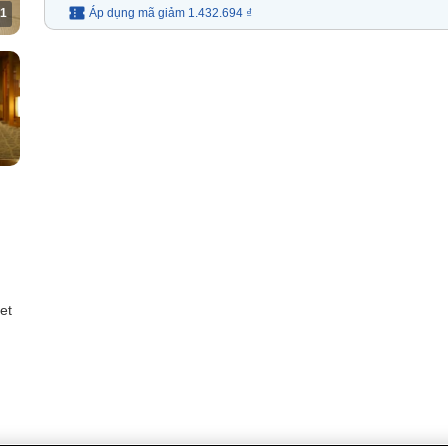
1
Áp dụng mã
giảm
1.432.694 ₫
et