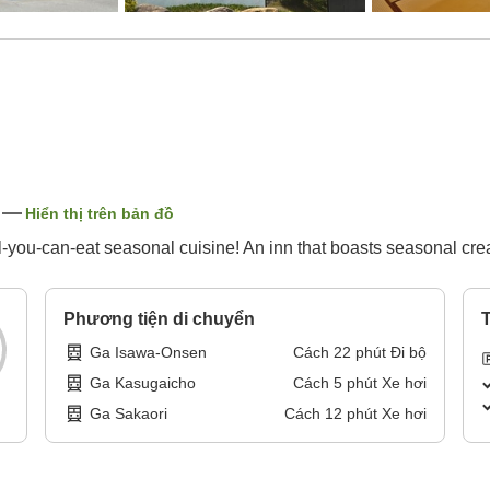
Hiển thị trên bản đồ
ll-you-can-eat seasonal cuisine! An inn that boasts seasonal cr
Phương tiện di chuyển
T
Ga Isawa-Onsen
Cách
22
phút
Đi bộ
Ga Kasugaicho
Cách
5
phút
Xe hơi
Ga Sakaori
Cách
12
phút
Xe hơi