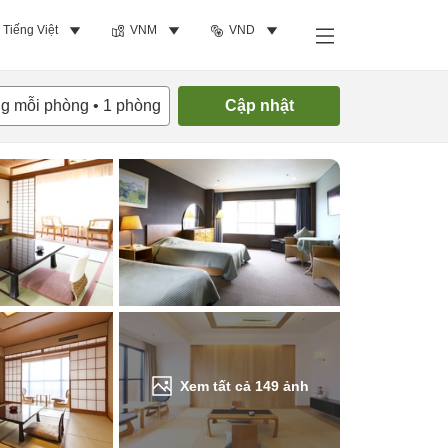
Tiếng Việt
VNM
VND
Tìm phòng trống
ng mỗi phòng
•
1
phòng
Cập nhật
Xem tất cả
149
ảnh