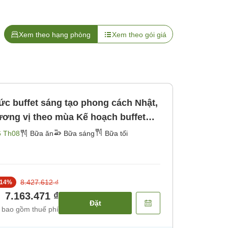
Xem theo hạng phòng
Xem theo gói giá
ức buffet sáng tạo phong cách Nhật,
ơng vị theo mùa Kế hoạch buffet
i thế hệ [Bữa sáng] [Bữa tối]
6 Th08
Bữa ăn
Bữa sáng
Bữa tối
8.427.612 ₫
14
%
7.163.471 ₫
Đặt
 bao gồm thuế phí