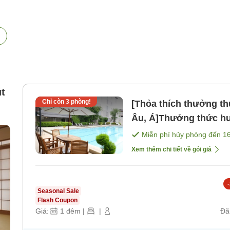
t
Chỉ còn
3
phòng!
[Thỏa thích thưởng th
Âu, Á]Thưởng thức hư
được yêu thích bởi mọ
Miễn phí hủy phòng đến
1
Xem thêm chi tiết về gói giá
-
Seasonal Sale
Flash Coupon
Giá:
1
đêm
|
|
Đã