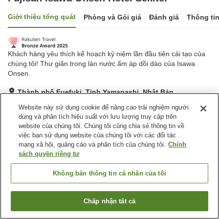
Giới thiệu tổng quát
Phòng và Gói giá
Đánh giá
Thông ti
Khách hàng yêu thích kế hoạch kỷ niệm lần đầu tiên cải tạo của
chúng tôi! Thư giãn trong làn nước ấm áp dồi dào của Isawa
Onsen.
Thành phố Fuefuki, Tỉnh Yamanashi, Nhật Bản
Hiển thị trên bản đồ
Website này sử dụng cookie để nâng cao trải nghiệm người
dùng và phân tích hiệu suất với lưu lượng truy cập trên
Rất tốt
Đánh giá:
1,754
lượt
4.2
website của chúng tôi. Chúng tôi cũng chia sẻ thông tin về
việc bạn sử dụng website của chúng tôi với các đối tác
mạng xã hội, quảng cáo và phân tích của chúng tôi.
Chính
Tiện nghi chỗ nghỉ
sách quyền riêng tư
Bãi đỗ xe
Spa / Salon
Máy bán hàng tự động
Cửa hàng
Không bán thông tin cá nhân của tôi
Trang chủ
Nhật Bản
Tỉnh Yamanashi
Thành phố Fuefuki
Chấp nhận tất cả
Tìm phòng trống
Fujisan Isawa Onsen Hotel Sekitei