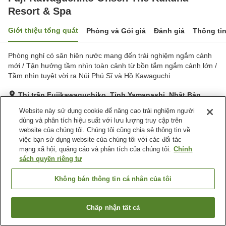
Resort & Spa
Giới thiệu tổng quát
Phòng và Gói giá
Đánh giá
Thông ti
Phòng nghỉ có sân hiên nước mang đến trải nghiệm ngắm cảnh
mới / Tận hưởng tầm nhìn toàn cảnh từ bồn tắm ngắm cảnh lớn /
Tầm nhìn tuyệt vời ra Núi Phú Sĩ và Hồ Kawaguchi
Thị trấn Fujikawaguchiko, Tỉnh Yamanashi, Nhật Bản
Hiển thị trên bản đồ
Website này sử dụng cookie để nâng cao trải nghiệm người
dùng và phân tích hiệu suất với lưu lượng truy cập trên
Tuyệt vời
Đánh giá:
282
lượt
4.6
website của chúng tôi. Chúng tôi cũng chia sẻ thông tin về
việc bạn sử dụng website của chúng tôi với các đối tác
mạng xã hội, quảng cáo và phân tích của chúng tôi.
Chính
Tiện nghi chỗ nghỉ
sách quyền riêng tư
Bãi đỗ xe
Xông hơi
Spa / Salon
Nhà hàng
Không bán thông tin cá nhân của tôi
Trang chủ
Nhật Bản
Tỉnh Yamanashi
Thị trấn Fujikawaguchiko
Chấp nhận tất cả
Tìm phòng trống
Fuji Kawaguchiko Onsen The Kukuna Resort & Spa