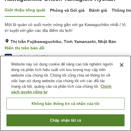
Giới thiệu tổng quát
Phòng và Gói giá
Đánh giá
Thông ti
Một lữ quán có suối nước nóng gần với ga Kawaguchiko nhất / Vị
trí tuyệt vời gần các địa điểm du lịch!
Thị trấn Fujikawaguchiko, Tỉnh Yamanashi, Nhật Bản
Hiển thị trên bản đồ
Đánh giá:
15
lượt
3.5
Website này sử dụng cookie để nâng cao trải nghiệm người
dùng và phân tích hiệu suất với lưu lượng truy cập trên
Tiện nghi chỗ nghỉ
website của chúng tôi. Chúng tôi cũng chia sẻ thông tin về
việc bạn sử dụng website của chúng tôi với các đối tác
Bãi đỗ xe
Spa / Salon
mạng xã hội, quảng cáo và phân tích của chúng tôi.
Chính
Thân thiện với thú cưng
Máy bán hàng tự động
sách quyền riêng tư
Trang chủ
Nhật Bản
Tỉnh Yamanashi
Thị trấn Fujikawaguchiko
Không bán thông tin cá nhân của tôi
Kawaguchiko Onsen Yamagishi Ryokan
Chấp nhận tất cả
Tìm phòng trống