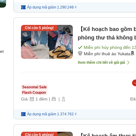
Áp dụng mã
giảm
1.290.248 ₫
Chỉ còn
5
phòng!
【Kế hoạch bao gồm 
phòng thư thả không 
Miễn phí hủy phòng đến
1
et
Miễn phí thuê áo Yukata
Xem thêm chi tiết về gói giá
-
Seasonal Sale
Flash Coupon
Giá:
1
đêm
|
|
Đã
Áp dụng mã
giảm
1.374.762 ₫
Chỉ còn
5
phòng!