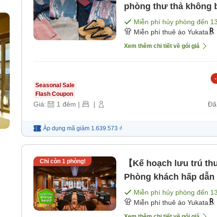
phòng thư thả không 
ật
Miễn phí hủy phòng đến
1
Miễn phí thuê áo Yukata
Xem thêm chi tiết về gói giá
-
Seasonal Sale
Flash Coupon
Giá:
1
đêm
|
|
Đã
Áp dụng mã
giảm
1.639.573 ₫
Chỉ còn
1
phòng!
【Kế hoạch lưu trú thư
Phòng khách hấp dẫn s
Miễn phí hủy phòng đến
1
Miễn phí thuê áo Yukata
Xem thêm chi tiết về gói giá