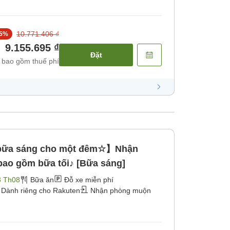
10.771.406 ₫
5
%
9.155.695 ₫
Đặt
 bao gồm thuế phí
bữa sáng cho một đêm☆】Nhận
bao gồm bữa tối♪ [Bữa sáng]
3 Th08
Bữa ăn
Đỗ xe miễn phí
Dành riêng cho Rakuten
Nhận phòng muộn