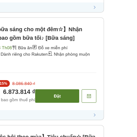
bữa sáng cho một đêm☆】Nhận
bao gồm bữa tối♪ [Bữa sáng]
3 Th08
Bữa ăn
Đỗ xe miễn phí
Dành riêng cho Rakuten
Nhận phòng muộn
8.086.840 ₫
15
%
6.873.814 ₫
Đặt
 bao gồm thuế phí