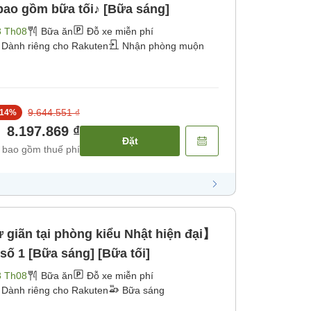
bao gồm bữa tối♪ [Bữa sáng]
3 Th08
Bữa ăn
Đỗ xe miễn phí
Dành riêng cho Rakuten
Nhận phòng muộn
9.644.551 ₫
14
%
8.197.869 ₫
Đặt
 bao gồm thuế phí
 giãn tại phòng kiểu Nhật hiện đại】
ố 1 [Bữa sáng] [Bữa tối]
3 Th08
Bữa ăn
Đỗ xe miễn phí
Dành riêng cho Rakuten
Bữa sáng