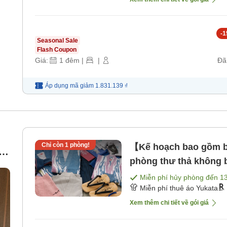
-
1
Seasonal Sale
Flash Coupon
Giá:
1
đêm
|
|
Đã
Áp dụng mã
giảm
1.831.139 ₫
Chỉ còn
1
phòng!
【Kế hoạch bao gồm 
g
phòng thư thả không 
Miễn phí hủy phòng đến
1
Miễn phí thuê áo Yukata
Xem thêm chi tiết về gói giá