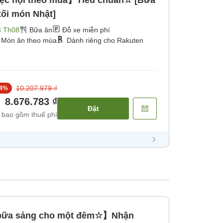
iệc hội theo mùa】Tiêu chuẩn☆ [Bữa
tối món Nhật]
3 Th08
Bữa ăn
Đỗ xe miễn phí
Món ăn theo mùa
Dành riêng cho Rakuten
10.207.979 ₫
4
%
8.676.783 ₫
Đặt
 bao gồm thuế phí
bữa sáng cho một đêm☆】Nhận