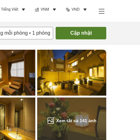
Tiếng Việt
VNM
VND
Tìm phòng trống
ng mỗi phòng
•
1
phòng
Cập nhật
Xem tất cả
141
ảnh