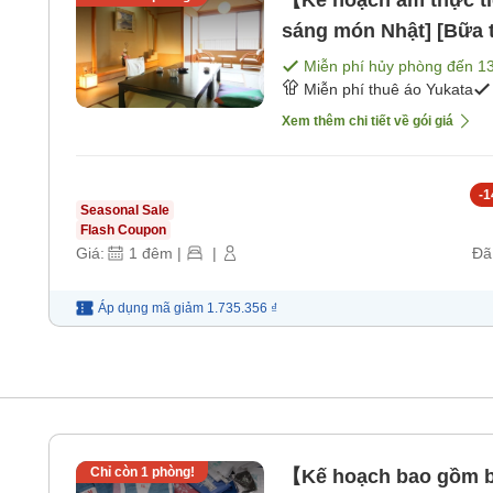
【Kế hoạch ẩm thực t
sáng món Nhật] [Bữa 
Miễn phí hủy phòng đến
1
Miễn phí thuê áo Yukata
Xem thêm chi tiết về gói giá
-
1
Seasonal Sale
Flash Coupon
Giá:
1
đêm
|
|
Đã
Áp dụng mã
giảm
1.735.356 ₫
Chỉ còn
1
phòng!
【Kế hoạch bao gồm 