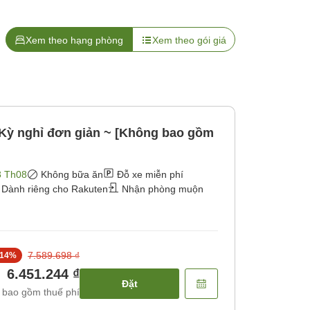
Xem theo hạng phòng
Xem theo gói giá
Kỳ nghỉ đơn giản ~ [Không bao gồm
3 Th08
Không bữa ăn
Đỗ xe miễn phí
Dành riêng cho Rakuten
Nhận phòng muộn
7.589.698 ₫
14
%
6.451.244 ₫
Đặt
 bao gồm thuế phí