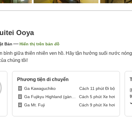
uitei Ooya
ật Bản
Hiển thị trên bản đồ
ên bình giữa thiên nhiên ven hồ. Hãy tận hưởng suối nước nóng
ủa chúng tôi!
Phương tiện di chuyển
T
Ga Kawaguchiko
Cách
11
phút
Đi bộ
Ga Fujikyu Highland (gàn
Cách
5
phút
Xe hơi
Công viên Giải trí Fuji-Q
Ga Mt. Fuji
Cách
9
phút
Xe hơi
Highland)