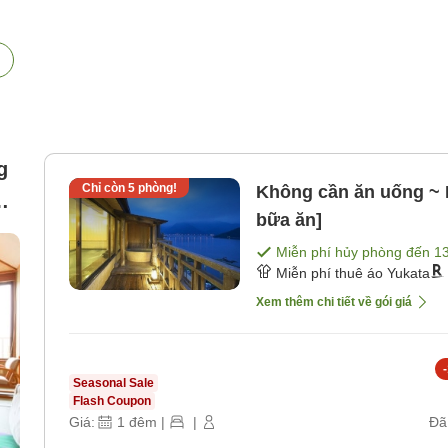
g
Chỉ còn
5
phòng!
Không cần ăn uống ~ 
bữa ăn]
Miễn phí hủy phòng đến
1
Miễn phí thuê áo Yukata
Xem thêm chi tiết về gói giá
-
Seasonal Sale
Flash Coupon
Giá:
1
đêm
|
|
Đã