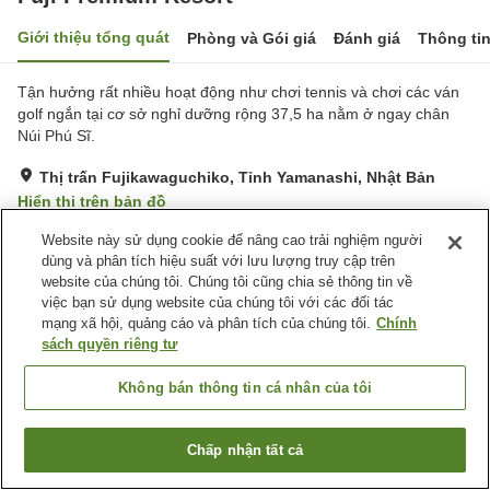
Giới thiệu tổng quát
Phòng và Gói giá
Đánh giá
Thông ti
Tận hưởng rất nhiều hoạt động như chơi tennis và chơi các ván
golf ngắn tại cơ sở nghỉ dưỡng rộng 37,5 ha nằm ở ngay chân
Núi Phú Sĩ.
Thị trấn Fujikawaguchiko, Tỉnh Yamanashi, Nhật Bản
Hiển thị trên bản đồ
Rất tốt
Đánh giá:
268
lượt
3.9
Website này sử dụng cookie để nâng cao trải nghiệm người
dùng và phân tích hiệu suất với lưu lượng truy cập trên
website của chúng tôi. Chúng tôi cũng chia sẻ thông tin về
Tiện nghi chỗ nghỉ
việc bạn sử dụng website của chúng tôi với các đối tác
mạng xã hội, quảng cáo và phân tích của chúng tôi.
Chính
Bãi đỗ xe
Hồ bơi
sách quyền riêng tư
Nhà hàng
Bar
Không bán thông tin cá nhân của tôi
Trang chủ
Nhật Bản
Tỉnh Yamanashi
Thị trấn Fujikawaguchiko
Fuji Premium Resort
Chấp nhận tất cả
Tìm phòng trống