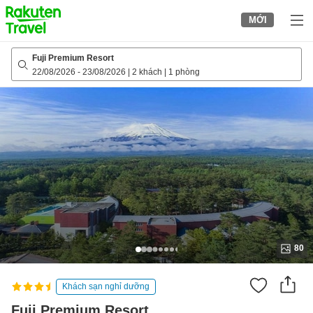
to
MỚI
top
page
Fuji Premium Resort
22/08/2026
-
23/08/2026
|
2 khách
|
1 phòng
80
Khách sạn nghỉ dưỡng
Fuji Premium Resort