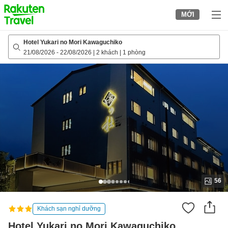
to
MỚI
top
page
Hotel Yukari no Mori Kawaguchiko
21/08/2026
-
22/08/2026
|
2 khách
|
1 phòng
56
Khách sạn nghỉ dưỡng
Hotel Yukari no Mori Kawaguchiko