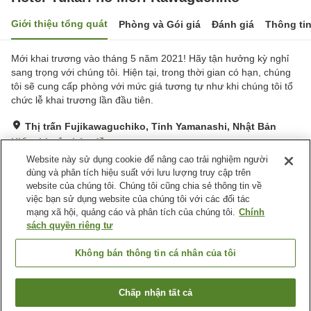
Giới thiệu tổng quát
Phòng và Gói giá
Đánh giá
Thông ti
Mới khai trương vào tháng 5 năm 2021! Hãy tận hưởng kỳ nghỉ
sang trọng với chúng tôi. Hiện tại, trong thời gian có hạn, chúng
tôi sẽ cung cấp phòng với mức giá tương tự như khi chúng tôi tổ
chức lễ khai trương lần đầu tiên.
Thị trấn Fujikawaguchiko, Tỉnh Yamanashi, Nhật Bản
Hiển thị trên bản đồ
Website này sử dụng cookie để nâng cao trải nghiệm người
Tuyệt vời
Đánh giá:
221
lượt
4.3
dùng và phân tích hiệu suất với lưu lượng truy cập trên
website của chúng tôi. Chúng tôi cũng chia sẻ thông tin về
việc bạn sử dụng website của chúng tôi với các đối tác
Tiện nghi chỗ nghỉ
mạng xã hội, quảng cáo và phân tích của chúng tôi.
Chính
Nhà hàng
Máy bán hàng tự động
sách quyền riêng tư
Nhà Tắm Lộ Thiên (Có
Nhà Tắm Công Cộng
Nước Nóng)
Không bán thông tin cá nhân của tôi
Trang chủ
Nhật Bản
Tỉnh Yamanashi
Thị trấn Fujikawaguchiko
Chấp nhận tất cả
Tìm phòng trống
Hotel Yukari no Mori Kawaguchiko