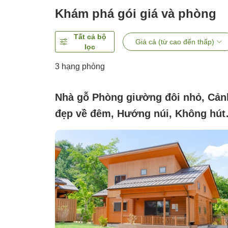
Khám phá gói giá và phòng
Tất cả bộ
Giá cả (từ cao đến thấp)
lọc
3
hạng phòng
Nhà gỗ Phòng giường đôi nhỏ, Cản
đẹp về đêm, Hướng núi, Không hút
thuốc (Western-style log house [85
square meters] *Pets not allowed)