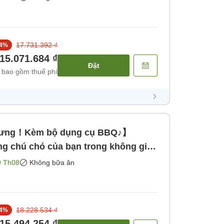
17.731.392 ₫
4
%
15.071.684 ₫
Đặt
 bao gồm thuế phí
 cưng！Kèm bộ dụng cụ BBQ♪】
 chú chó của bạn trong không gian
ồm bữa ăn]
9 Th08
Không bữa ăn
18.228.534 ₫
4
%
15.494.254 ₫