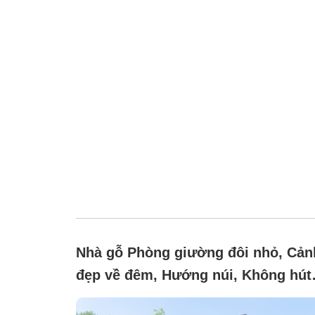
Nhà gỗ Phòng giường đôi nhỏ, Cản
đẹp về đêm, Hướng núi, Không hút
thuốc (Western-style log house [85