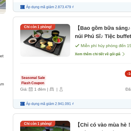
Áp dụng mã
giảm
2.873.479 ₫
Chỉ còn
1
phòng!
【Bao gồm bữa sáng♪】
núi Phú Sĩ♪ Tiệc buff
[Bữa sáng]
Miễn phí hủy phòng đến
1
Xem thêm chi tiết về gói giá
et
-
1
Seasonal Sale
Flash Coupon
ắm
Giá:
1
đêm
|
|
Đã
Áp dụng mã
giảm
2.941.091 ₫
Chỉ còn
1
phòng!
【Chỉ có vào mùa hè！