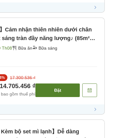
Cảm nhận thiên nhiên dưới chân
et sáng tràn đầy năng lượng♪ (85m²
9 Th08
Bữa ăn
Bữa sáng
17.300.536 ₫
4
%
14.705.456 ₫
Đặt
 bao gồm thuế phí
Kèm bộ set mì lạnh】Dễ dàng