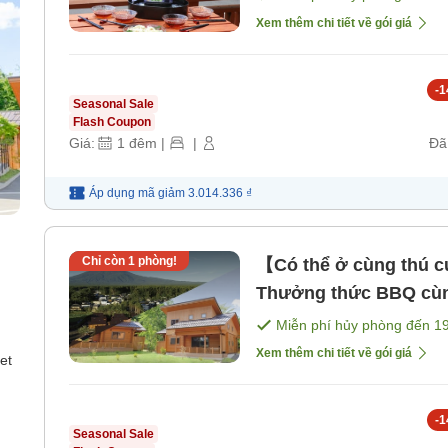
Xem thêm chi tiết về gói giá
-
1
Seasonal Sale
Flash Coupon
Giá:
1
đêm
|
|
Đã
Áp dụng mã
giảm
3.014.336 ₫
Chỉ còn
1
phòng!
【Có thể ở cùng thú
Thưởng thức BBQ cùng
85m²♪ C [Không bao g
Miễn phí hủy phòng đến
1
Xem thêm chi tiết về gói giá
et
-
1
Seasonal Sale