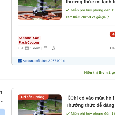
thưởng thức mì lạnh 
chấp [Không bao gồ
Miễn phí hủy phòng đến
1
Xem thêm chi tiết về gói giá
-
1
Seasonal Sale
Flash Coupon
Giá:
1
đêm
|
|
Đã
Áp dụng mã
giảm
2.957.994 ₫
Hiển thị thêm
2
gó
h
Chỉ còn
1
phòng!
【Chỉ có vào mùa hè
Thưởng thức dễ dàng 
phòn
Miễn phí hủy phòng đến
1