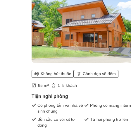
square meters] Pets allowed)
Không hút thuốc
Cảnh đẹp về đêm
85 m²
1–5 khách
Tiện nghi phòng
Có phòng tắm và nhà vệ
Phòng có mạng intern
sinh chung
Bồn cầu có vòi xịt tự
Từ hai phòng trở lên
động