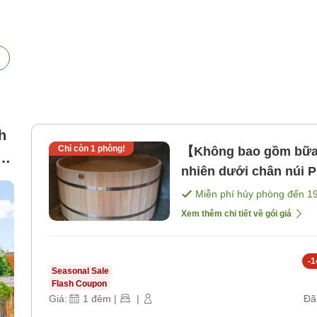
h
Chỉ còn
1
phòng!
【Không bao gồm bữa
nhiên dưới chân núi 
cưng [Không bao gồm
Miễn phí hủy phòng đến
1
Xem thêm chi tiết về gói giá
-
1
Seasonal Sale
Flash Coupon
Giá:
1
đêm
|
|
Đã