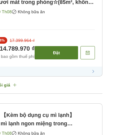
tươi mát trong phòng☆(85m², không
m bữa ăn]
9 Th08
Không bữa ăn
17.399.964 ₫
4
%
14.789.970 ₫
Đặt
 bao gồm thuế phí
i giá
！【Kèm bộ dụng cụ mì lạnh】
mì lạnh ngon miệng trong
g☆(85m², cho [Không bao gồm bữa ăn]
9 Th08
Không bữa ăn