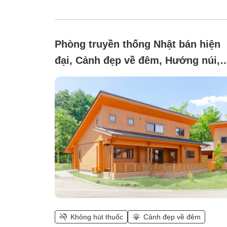
Phòng truyền thống Nhật bán hiện
đại, Cảnh đẹp về đêm, Hướng núi,
Không hút thuốc (Japanese-Wester
style log house [110 square meters
*Pets not allowed)
Không hút thuốc
Cảnh đẹp về đêm