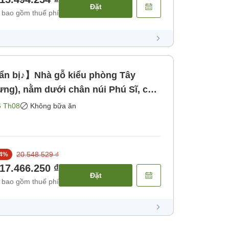
Đặt
 bao gồm thuế phí
n bị♪】Nhà gỗ kiểu phòng Tây
ưng), nằm dưới chân núi Phú Sĩ, có
ữa ăn]
6 Th08
Không bữa ăn
20.548.529 ₫
4
%
17.466.250 ₫
Đặt
 bao gồm thuế phí