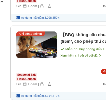
Flash Coupon
ắm
Giá:
1
đêm
|
|
Đã
Áp dụng mã
giảm
3.098.850 ₫
Chỉ còn
1
phòng!
【BBQ không cần chuẩ
(85m², cho phép thú c
bồ [Không bao gồm b
Miễn phí hủy phòng đến
1
Xem thêm chi tiết về gói giá
-
1
Seasonal Sale
Flash Coupon
Giá:
1
đêm
|
|
Đã
Áp dụng mã
giảm
3.314.279 ₫