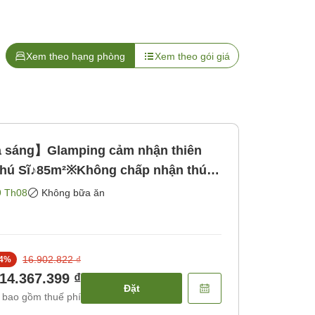
Xem theo hạng phòng
Xem theo gói giá
 sáng】Glamping cảm nhận thiên
Phú Sĩ♪85m²※Không chấp nhận thú
 bữa ăn]
9 Th08
Không bữa ăn
16.902.822 ₫
4
%
14.367.399 ₫
Đặt
 bao gồm thuế phí