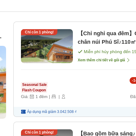
Chỉ còn
1
phòng!
【Chỉ nghỉ qua đêm】G
chân núi Phú Sĩ♪110
n
bao gồm bữa ăn]
Miễn phí hủy phòng đến
1
]
Xem thêm chi tiết về gói giá
-
1
Seasonal Sale
Flash Coupon
Giá:
1
đêm
|
|
Đã
Áp dụng mã
giảm
3.042.508 ₫
Chỉ còn
1
phòng!
【Bao gồm bữa sáng♪】