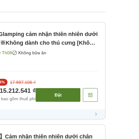
lamping cảm nhận thiên nhiên dưới
㎡※Không dành cho thú cưng [Không
9 Th08
Không bữa ăn
17.897.106 ₫
4
%
15.212.541 ₫
Đặt
 bao gồm thuế phí
Cảm nhận thiên nhiên dưới chân