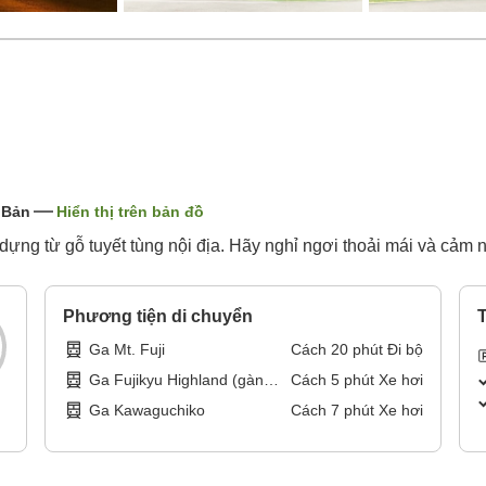
 Bản
Hiển thị trên bản đồ
 dựng từ gỗ tuyết tùng nội địa. Hãy nghỉ ngơi thoải mái và cảm
Phương tiện di chuyển
T
Ga Mt. Fuji
Cách
20
phút
Đi bộ
Ga Fujikyu Highland (gàn
Cách
5
phút
Xe hơi
Công viên Giải trí Fuji-Q
Ga Kawaguchiko
Cách
7
phút
Xe hơi
Highland)