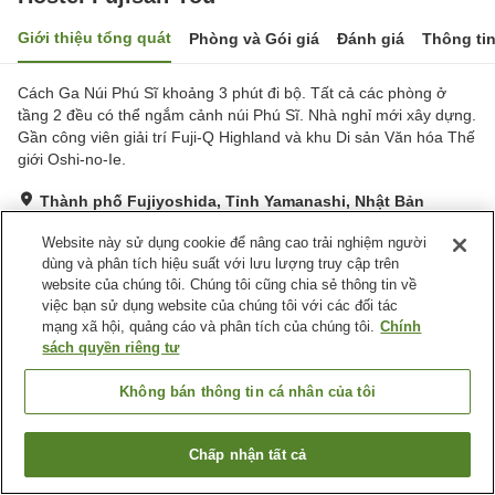
Giới thiệu tổng quát
Phòng và Gói giá
Đánh giá
Thông ti
Cách Ga Núi Phú Sĩ khoảng 3 phút đi bộ. Tất cả các phòng ở
tầng 2 đều có thể ngắm cảnh núi Phú Sĩ. Nhà nghỉ mới xây dựng.
Gần công viên giải trí Fuji-Q Highland và khu Di sản Văn hóa Thế
giới Oshi-no-Ie.
Thành phố Fujiyoshida, Tỉnh Yamanashi, Nhật Bản
Hiển thị trên bản đồ
Website này sử dụng cookie để nâng cao trải nghiệm người
Tuyệt vời
Đánh giá:
9
lượt
4.3
dùng và phân tích hiệu suất với lưu lượng truy cập trên
website của chúng tôi. Chúng tôi cũng chia sẻ thông tin về
việc bạn sử dụng website của chúng tôi với các đối tác
Tiện nghi chỗ nghỉ
mạng xã hội, quảng cáo và phân tích của chúng tôi.
Chính
sách quyền riêng tư
Bãi đỗ xe
Lounge
Không bán thông tin cá nhân của tôi
Trang chủ
Nhật Bản
Tỉnh Yamanashi
Thành phố Fujiyoshida
Hostel Fujisan You
Chấp nhận tất cả
Tìm phòng trống