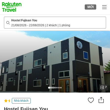
to
MỚI
top
page
Hostel Fujisan You
21/08/2026
-
22/08/2026
|
2 khách
|
1 phòng
7
Nhà khách
Hostel Fujisan You