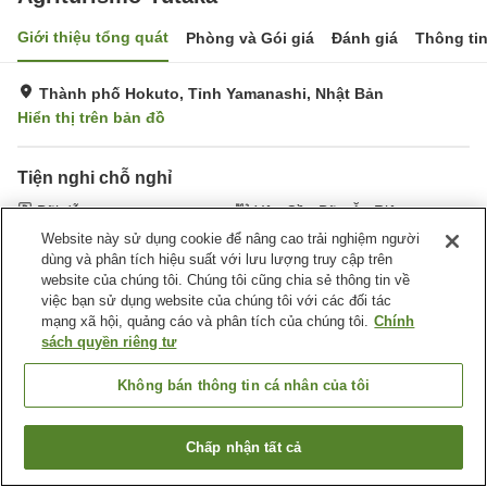
Giới thiệu tổng quát
Phòng và Gói giá
Đánh giá
Thông ti
Thành phố Hokuto, Tỉnh Yamanashi, Nhật Bản
Hiển thị trên bản đồ
Tiện nghi chỗ nghỉ
Bãi đỗ xe
Yêu Cầu Bữa Ăn Riêng
(Dành Cho Người Dị Ứng)
Website này sử dụng cookie để nâng cao trải nghiệm người
dùng và phân tích hiệu suất với lưu lượng truy cập trên
website của chúng tôi. Chúng tôi cũng chia sẻ thông tin về
Trang chủ
Nhật Bản
Tỉnh Yamanashi
Thành phố Hokuto
việc bạn sử dụng website của chúng tôi với các đối tác
Agriturismo Yutaka
mạng xã hội, quảng cáo và phân tích của chúng tôi.
Chính
sách quyền riêng tư
Không bán thông tin cá nhân của tôi
Chấp nhận tất cả
Tìm phòng trống