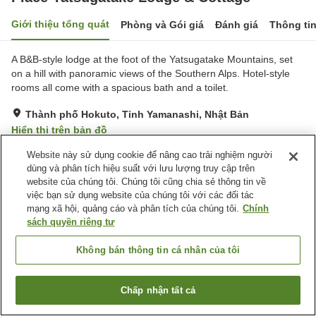
Giới thiệu tổng quát
Phòng và Gói giá
Đánh giá
Thông ti
A B&B-style lodge at the foot of the Yatsugatake Mountains, set
on a hill with panoramic views of the Southern Alps. Hotel-style
rooms all come with a spacious bath and a toilet.
Thành phố Hokuto, Tỉnh Yamanashi, Nhật Bản
Hiển thị trên bản đồ
Xuất sắc
Đánh giá:
8
lượt
4.9
Website này sử dụng cookie để nâng cao trải nghiệm người
dùng và phân tích hiệu suất với lưu lượng truy cập trên
website của chúng tôi. Chúng tôi cũng chia sẻ thông tin về
Tiện nghi chỗ nghỉ
việc bạn sử dụng website của chúng tôi với các đối tác
mạng xã hội, quảng cáo và phân tích của chúng tôi.
Chính
Bãi đỗ xe
Máy bán hàng tự động
sách quyền riêng tư
Nhà bếp (dùng chung)
BBQ
Không bán thông tin cá nhân của tôi
Trang chủ
Nhật Bản
Tỉnh Yamanashi
Thành phố Hokuto
Place Yatsugatake Lodge & Cottage
Chấp nhận tất cả
Tìm phòng trống