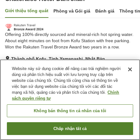
Giới thiệu tổng quát
Phòng và Gói giá
Đánh giá
Thông ti
Offering 100% directly sourced and mineral-rich hot spring water.
About eight minutes on foot from Kofu Station with free parking.
Won the Rakuten Travel Bronze Award two years in a row.
Thành phố Kofu, Tỉnh Yamanashi, Nhật Bản
Hiển thị trên bản đồ
Website này sử dụng cookie để nâng cao trải nghiệm người
dùng và phân tích hiệu suất với lưu lượng truy cập trên
Rất tốt
Đánh giá:
2,161
lượt
4.2
website của chúng tôi. Chúng tôi cũng chia sẻ thông tin về
việc bạn sử dụng website của chúng tôi với các đối tác
mạng xã hội, quảng cáo và phân tích của chúng tôi.
Chính
Tiện nghi chỗ nghỉ
sách quyền riêng tư
Bãi đỗ xe
Spa / Salon
Nhà hàng
Phòng ăn riêng
Không bán thông tin cá nhân của tôi
Trang chủ
Nhật Bản
Tỉnh Yamanashi
Thành phố Kofu
Chấp nhận tất cả
Tìm phòng trống
Chateraise Hotel Danrokan