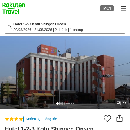
to
MỚI
top
page
Hotel 1-2-3 Kofu Shingen Onsen
20/08/2026
-
21/08/2026
|
2 khách
|
1 phòng
73
Khách sạn công tác
Hotel 1-2-3 Kofu Shingen Onsen