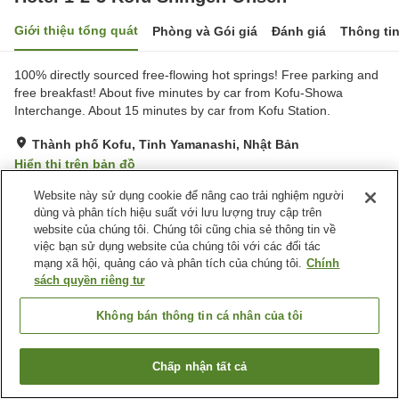
Giới thiệu tổng quát
Phòng và Gói giá
Đánh giá
Thông ti
100% directly sourced free-flowing hot springs! Free parking and
free breakfast! About five minutes by car from Kofu-Showa
Interchange. About 15 minutes by car from Kofu Station.
Thành phố Kofu, Tỉnh Yamanashi, Nhật Bản
Hiển thị trên bản đồ
Rất tốt
Đánh giá:
532
lượt
4
Website này sử dụng cookie để nâng cao trải nghiệm người
dùng và phân tích hiệu suất với lưu lượng truy cập trên
website của chúng tôi. Chúng tôi cũng chia sẻ thông tin về
Tiện nghi chỗ nghỉ
việc bạn sử dụng website của chúng tôi với các đối tác
mạng xã hội, quảng cáo và phân tích của chúng tôi.
Chính
Bãi đỗ xe
Nhà hàng
sách quyền riêng tư
Lounge
Máy bán hàng tự động
Không bán thông tin cá nhân của tôi
Trang chủ
Nhật Bản
Tỉnh Yamanashi
Thành phố Kofu
Hotel 1-2-3 Kofu Shingen Onsen
Chấp nhận tất cả
Tìm phòng trống