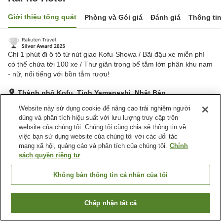
Giới thiệu tổng quát
Phòng và Gói giá
Đánh giá
Thông ti
Chỉ 1 phút đi ô tô từ nút giao Kofu-Showa / Bãi đậu xe miễn phí
có thể chứa tới 100 xe / Thư giãn trong bể tắm lớn phân khu nam
- nữ, nổi tiếng với bồn tắm rượu!
Thành phố Kofu, Tỉnh Yamanashi, Nhật Bản
Hiển thị trên bản đồ
Website này sử dụng cookie để nâng cao trải nghiệm người
dùng và phân tích hiệu suất với lưu lượng truy cập trên
Tuyệt vời
Đánh giá:
690
lượt
4.4
website của chúng tôi. Chúng tôi cũng chia sẻ thông tin về
việc bạn sử dụng website của chúng tôi với các đối tác
mạng xã hội, quảng cáo và phân tích của chúng tôi.
Chính
Tiện nghi chỗ nghỉ
sách quyền riêng tư
Bãi đỗ xe
Xông hơi
Spa / Salon
Quầy izakaya
Không bán thông tin cá nhân của tôi
Trang chủ
Nhật Bản
Tỉnh Yamanashi
Thành phố Kofu
Chấp nhận tất cả
Tìm phòng trống
Kai no Hotel