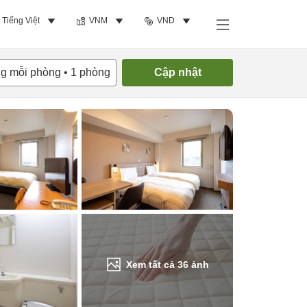
Tiếng Việt
VNM
VND
Tìm phòng trống
ng mỗi phòng
•
1
phòng
Cập nhật
Xem tất cả
36
ảnh