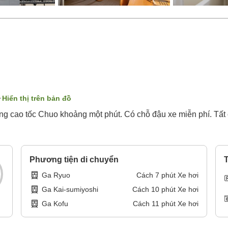
Hiển thị trên bản đồ
g cao tốc Chuo khoảng một phút. Có chỗ đậu xe miễn phí. Tất
Phương tiện di chuyển
T
Ga Ryuo
Cách
7
phút
Xe hơi
Ga Kai-sumiyoshi
Cách
10
phút
Xe hơi
Ga Kofu
Cách
11
phút
Xe hơi