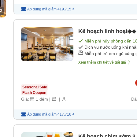
Áp dụng mã
giảm
419.715 ₫
2
Kế hoạch linh hoạt◆◆
Miễn phí hủy phòng đến
1
Dịch vụ nước uống khi nh
Miễn phí trẻ em ngủ cùng 
Xem thêm chi tiết về gói giá
Seasonal Sale
Flash Coupon
Giá:
1
đêm
|
|
Đã
Áp dụng mã
giảm
417.716 ₫
Kế hoạch chim sớm 3 