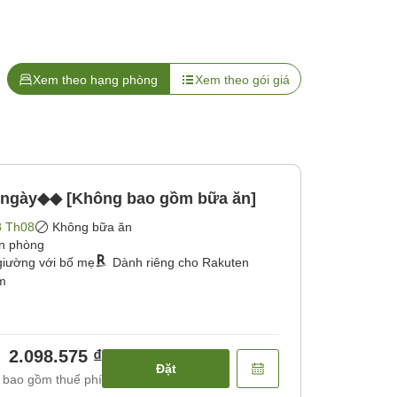
Xem theo hạng phòng
Xem theo gói giá
 ngày◆◆ [Không bao gồm bữa ăn]
8 Th08
Không bữa ăn
ận phòng
giường với bố mẹ
Dành riêng cho Rakuten
ớm
2.098.575 ₫
Đặt
 bao gồm thuế phí