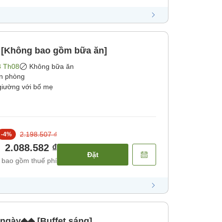
 [Không bao gồm bữa ăn]
8 Th08
Không bữa ăn
ận phòng
giường với bố mẹ
2.198.507 ₫
-
4
%
2.088.582 ₫
Đặt
 bao gồm thuế phí
ngày◆◆ [Buffet sáng]