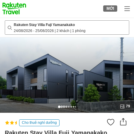
to
MỚI
top
page
Rakuten Stay Villa Fuji Yamanakako
24/08/2026
-
25/08/2026
|
2 khách
|
1 phòng
79
Cho thuê nghỉ dưỡng
Rakuten Stay Villa Fuji Yamanakako