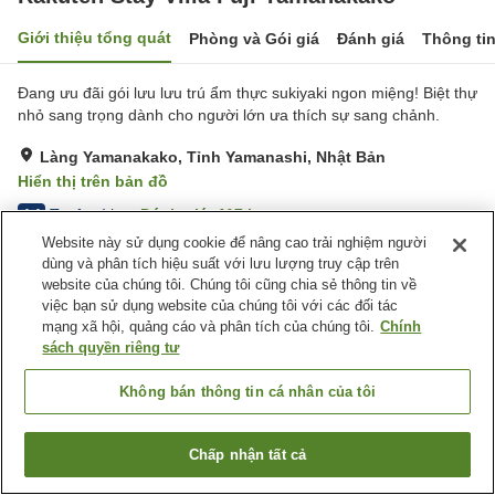
Giới thiệu tổng quát
Phòng và Gói giá
Đánh giá
Thông ti
Đang ưu đãi gói lưu lưu trú ẩm thực sukiyaki ngon miệng! Biệt thự
nhỏ sang trọng dành cho người lớn ưa thích sự sang chảnh.
Làng Yamanakako, Tỉnh Yamanashi, Nhật Bản
Hiển thị trên bản đồ
Tuyệt vời
Đánh giá:
117
lượt
4.4
Website này sử dụng cookie để nâng cao trải nghiệm người
dùng và phân tích hiệu suất với lưu lượng truy cập trên
Tiện nghi chỗ nghỉ
website của chúng tôi. Chúng tôi cũng chia sẻ thông tin về
việc bạn sử dụng website của chúng tôi với các đối tác
Wi-Fi
Bể sục
mạng xã hội, quảng cáo và phân tích của chúng tôi.
Chính
Hoàn toàn không hút thuốc
Bãi đỗ xe miễn phí
sách quyền riêng tư
Trang chủ
Nhật Bản
Tỉnh Yamanashi
Làng Yamanakako
Không bán thông tin cá nhân của tôi
Rakuten Stay Villa Fuji Yamanakako
Chấp nhận tất cả
Tìm phòng trống