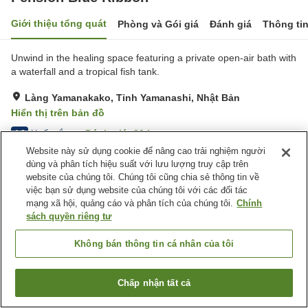
Giới thiệu tổng quát
Phòng và Gói giá
Đánh giá
Thông ti
Unwind in the healing space featuring a private open-air bath with
a waterfall and a tropical fish tank.
Làng Yamanakako, Tỉnh Yamanashi, Nhật Bản
Hiển thị trên bản đồ
Xuất sắc
Đánh giá:
20
lượt
4.8
Website này sử dụng cookie để nâng cao trải nghiệm người
dùng và phân tích hiệu suất với lưu lượng truy cập trên
Tiện nghi chỗ nghỉ
website của chúng tôi. Chúng tôi cũng chia sẻ thông tin về
việc bạn sử dụng website của chúng tôi với các đối tác
Bãi đỗ xe
Lounge
mạng xã hội, quảng cáo và phân tích của chúng tôi.
Chính
Bar
Nhà Tắm Lộ Thiên (Có
sách quyền riêng tư
Nước Nóng)
Không bán thông tin cá nhân của tôi
Trang chủ
Nhật Bản
Tỉnh Yamanashi
Làng Yamanakako
Pension Blue Ribbon
Chấp nhận tất cả
Tìm phòng trống