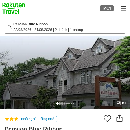
to
MỚI
top
page
Pension Blue Ribbon
23/08/2026
-
24/08/2026
|
2 khách
|
1 phòng
81
Nhà nghỉ dưỡng nhỏ
Pension Blue Ribbon