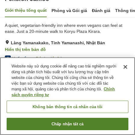
Giới thiệu tổng quát
Phòng và Gói giá
Đánh giá
Thông ti
A quiet, vegetarian-friendly inn where even vegans can feel at
ease. Just a 20-minute walk to Koryu Plaza Kirara.
Làng Yamanakako, Tỉnh Yamanashi, Nhật Bản
Hiển thị trên bản đồ
Xuất sắc
Đánh giá:
2
lượt
5
Website này sử dụng cookie để nâng cao trải nghiệm người
dùng và phân tích hiệu suất với lưu lượng truy cập trên
Tiện nghi chỗ nghỉ
website của chúng tôi. Chúng tôi cũng chia sẻ thông tin về
việc bạn sử dụng website của chúng tôi với các đối tác
Bãi đỗ xe
mạng xã hội, quảng cáo và phân tích của chúng tôi.
Chính
sách quyền riêng tư
Trang chủ
Nhật Bản
Tỉnh Yamanashi
Làng Yamanakako
Pension Jamoo
Không bán thông tin cá nhân của tôi
Chấp nhận tất cả
Tìm phòng trống