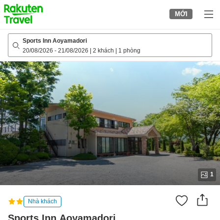
to
MỚI
top
page
Sports Inn Aoyamadori
20/08/2026
-
21/08/2026
|
2 khách
|
1 phòng
1
Nhà khách
Sports Inn Aoyamadori