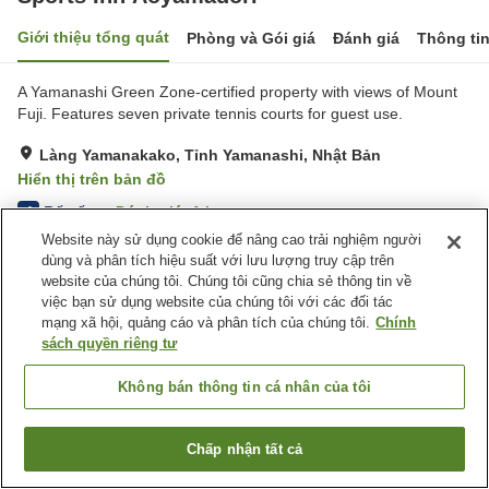
Giới thiệu tổng quát
Phòng và Gói giá
Đánh giá
Thông ti
A Yamanashi Green Zone-certified property with views of Mount
Fuji. Features seven private tennis courts for guest use.
Làng Yamanakako, Tỉnh Yamanashi, Nhật Bản
Hiển thị trên bản đồ
Rất tốt
Đánh giá:
1
lượt
4
Website này sử dụng cookie để nâng cao trải nghiệm người
dùng và phân tích hiệu suất với lưu lượng truy cập trên
Tiện nghi chỗ nghỉ
website của chúng tôi. Chúng tôi cũng chia sẻ thông tin về
việc bạn sử dụng website của chúng tôi với các đối tác
Bãi đỗ xe
Sân tennis
mạng xã hội, quảng cáo và phân tích của chúng tôi.
Chính
sách quyền riêng tư
Trang chủ
Nhật Bản
Tỉnh Yamanashi
Làng Yamanakako
Sports Inn Aoyamadori
Không bán thông tin cá nhân của tôi
Chấp nhận tất cả
Tìm phòng trống