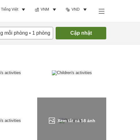
Tiếng Việt
VNM
VND
Tìm phòng trống
ng mỗi phòng
•
1
phòng
Cập nhật
Xem tất cả
58
ảnh