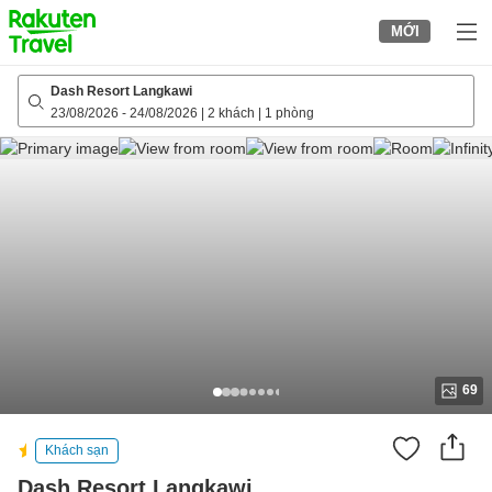
to
MỚI
top
page
Dash Resort Langkawi
23/08/2026
-
24/08/2026
|
2 khách
|
1 phòng
69
Khách sạn
Dash Resort Langkawi