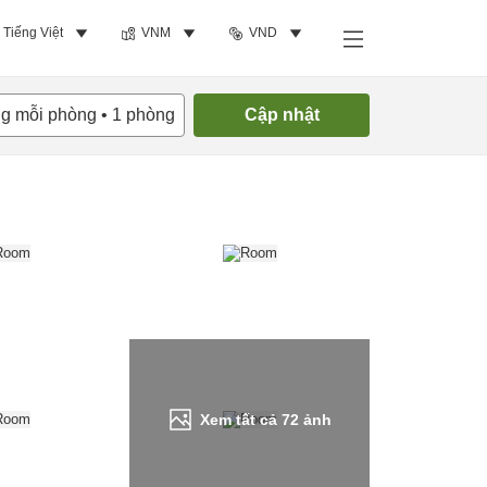
Tiếng Việt
VNM
VND
Tìm phòng trống
ng mỗi phòng
•
1
phòng
Cập nhật
Xem tất cả
72
ảnh