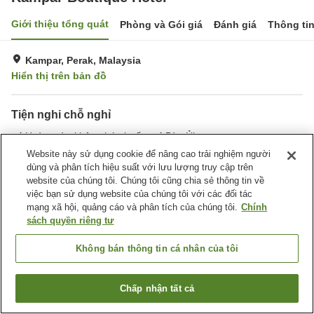
Giới thiệu tổng quát
Phòng và Gói giá
Đánh giá
Thông ti
Kampar, Perak, Malaysia
Hiển thị trên bản đồ
Tiện nghi chỗ nghỉ
Hoàn toàn không hút thuốc
Bàn Ủi
Website này sử dụng cookie để nâng cao trải nghiệm người
dùng và phân tích hiệu suất với lưu lượng truy cập trên
Trang chủ
Malaysia
Perak
Kampar
Kampar Boutique Hotel
website của chúng tôi. Chúng tôi cũng chia sẻ thông tin về
việc bạn sử dụng website của chúng tôi với các đối tác
mạng xã hội, quảng cáo và phân tích của chúng tôi.
Chính
sách quyền riêng tư
Không bán thông tin cá nhân của tôi
Chấp nhận tất cả
Tìm phòng trống