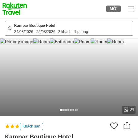
to
MỚI
top
page
Kampar Boutique Hotel
24/08/2026
-
25/08/2026
|
2 khách
|
1 phòng
34
Khách sạn
Kampar Boutique Hotel