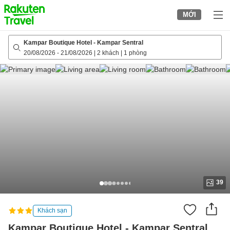
to
MỚI
top
page
Kampar Boutique Hotel - Kampar Sentral
20/08/2026
-
21/08/2026
|
2 khách
|
1 phòng
39
Khách sạn
Kampar Boutique Hotel - Kampar Sentral