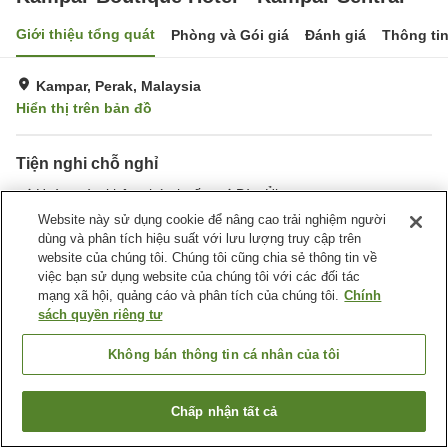
Giới thiệu tổng quát
Phòng và Gói giá
Đánh giá
Thông ti
Kampar, Perak, Malaysia
Hiển thị trên bản đồ
Tiện nghi chỗ nghỉ
Hoàn toàn không hút thuốc
Bàn Ủi
Website này sử dụng cookie để nâng cao trải nghiệm người
dùng và phân tích hiệu suất với lưu lượng truy cập trên
Trang chủ
Malaysia
Perak
Kampar
website của chúng tôi. Chúng tôi cũng chia sẻ thông tin về
Kampar Boutique Hotel - Kampar Sentral
việc bạn sử dụng website của chúng tôi với các đối tác
mạng xã hội, quảng cáo và phân tích của chúng tôi.
Chính
sách quyền riêng tư
Không bán thông tin cá nhân của tôi
Chấp nhận tất cả
Tìm phòng trống