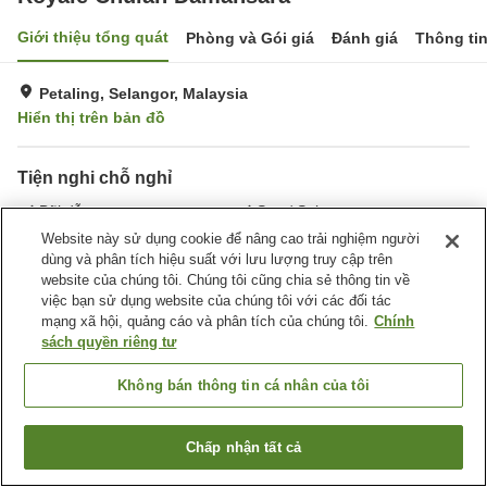
Giới thiệu tổng quát
Phòng và Gói giá
Đánh giá
Thông ti
Petaling, Selangor, Malaysia
Hiển thị trên bản đồ
Tiện nghi chỗ nghỉ
Bãi đỗ xe
Spa / Salon
Nhà hàng
Bar
Website này sử dụng cookie để nâng cao trải nghiệm người
dùng và phân tích hiệu suất với lưu lượng truy cập trên
website của chúng tôi. Chúng tôi cũng chia sẻ thông tin về
Trang chủ
Malaysia
Selangor
Petaling
việc bạn sử dụng website của chúng tôi với các đối tác
Royale Chulan Damansara
mạng xã hội, quảng cáo và phân tích của chúng tôi.
Chính
sách quyền riêng tư
Không bán thông tin cá nhân của tôi
Chấp nhận tất cả
Tìm phòng trống