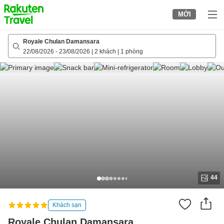
to
MỚI
top
page
Royale Chulan Damansara
22/08/2026
-
23/08/2026
|
2 khách
|
1 phòng
44
Khách sạn
Royale Chulan Damansara