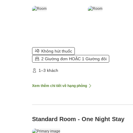
Không hút thuốc
2 Giường đơn HOẶC 1 Giường đôi
1–3 khách
Xem thêm chi tiết về hạng phòng
Standard Room - One Night Stay