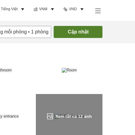
Tiếng Việt
VNM
VND
Tìm phòng trống
ng mỗi phòng
•
1
phòng
Cập nhật
Xem tất cả
12
ảnh