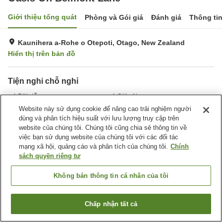
Giới thiệu tổng quát
Phòng và Gói giá
Đánh giá
Thông ti
Kaunihera a-Rohe o Otepoti, Otago, New Zealand
Hiển thị trên bản đồ
Tiện nghi chỗ nghỉ
Bãi đỗ xe
Giặt ủi
BBQ
Website này sử dụng cookie để nâng cao trải nghiệm người
dùng và phân tích hiệu suất với lưu lượng truy cập trên
website của chúng tôi. Chúng tôi cũng chia sẻ thông tin về
Trang chủ
New Zealand
Otago
Kaunihera a-Rohe o Otepoti
việc bạn sử dụng website của chúng tôi với các đối tác
Oasis On Belmont Lane
mạng xã hội, quảng cáo và phân tích của chúng tôi.
Chính
sách quyền riêng tư
Không bán thông tin cá nhân của tôi
Chấp nhận tất cả
Tìm phòng trống